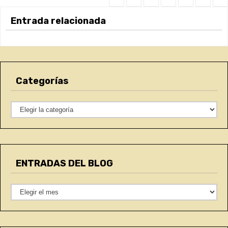
Entrada relacionada
Categorías
C
a
t
e
ENTRADAS DEL BLOG
g
o
E
r
N
í
T
a