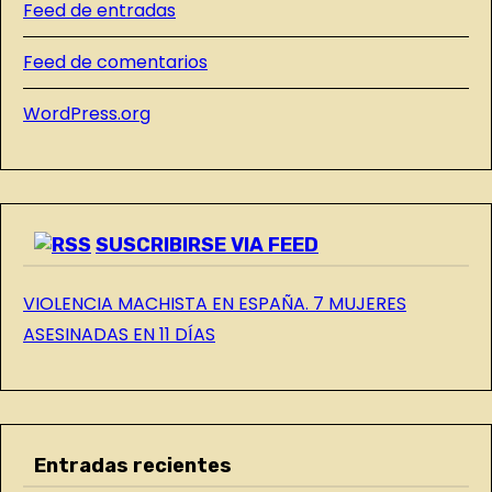
Feed de entradas
D
E
Feed de comentarios
L
WordPress.org
B
L
O
G
SUSCRIBIRSE VIA FEED
VIOLENCIA MACHISTA EN ESPAÑA. 7 MUJERES
ASESINADAS EN 11 DÍAS
Entradas recientes