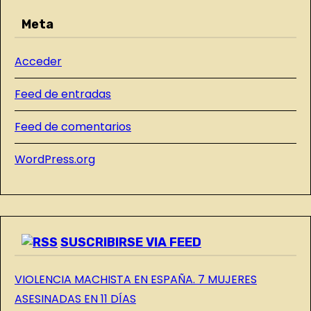
R
s
Meta
A
D
Acceder
A
S
Feed de entradas
D
E
Feed de comentarios
L
WordPress.org
B
L
O
G
SUSCRIBIRSE VIA FEED
VIOLENCIA MACHISTA EN ESPAÑA. 7 MUJERES
ASESINADAS EN 11 DÍAS