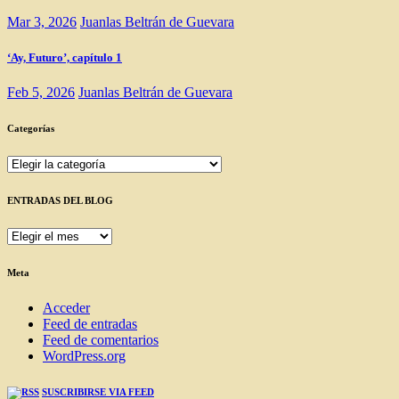
Mar 3, 2026
Juanlas Beltrán de Guevara
‘Ay, Futuro’, capítulo 1
Feb 5, 2026
Juanlas Beltrán de Guevara
Categorías
Categorías
ENTRADAS DEL BLOG
ENTRADAS
DEL
BLOG
Meta
Acceder
Feed de entradas
Feed de comentarios
WordPress.org
SUSCRIBIRSE VIA FEED