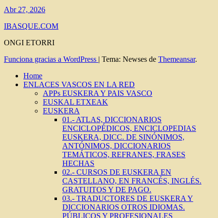
Abr 27, 2026
IBASQUE.COM
ONGI ETORRI
Funciona gracias a WordPress
|
Tema: Newses de
Themeansar
.
Home
ENLACES VASCOS EN LA RED
APPs EUSKERA Y PAIS VASCO
EUSKAL ETXEAK
EUSKERA
01.- ATLAS, DICCIONARIOS
ENCICLOPÉDICOS, ENCICLOPEDIAS
EUSKERA, DICC. DE SINÓNIMOS,
ANTÓNIMOS, DICCIONARIOS
TEMÁTICOS, REFRANES, FRASES
HECHAS
02.- CURSOS DE EUSKERA EN
CASTELLANO, EN FRANCÉS, INGLÉS.
GRATUITOS Y DE PAGO.
03.- TRADUCTORES DE EUSKERA Y
DICCIONARIOS OTROS IDIOMAS.
PÚBLICOS Y PROFESIONALES