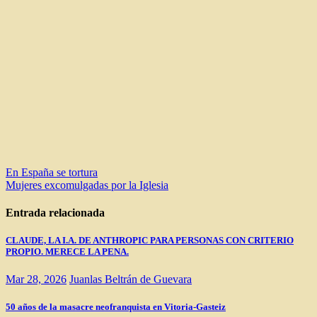
Navegación
En España se tortura
Mujeres excomulgadas por la Iglesia
de
entradas
Entrada relacionada
CLAUDE, LA I.A. DE ANTHROPIC PARA PERSONAS CON CRITERIO
PROPIO. MERECE LA PENA.
Mar 28, 2026
Juanlas Beltrán de Guevara
50 años de la masacre neofranquista en Vitoria-Gasteiz