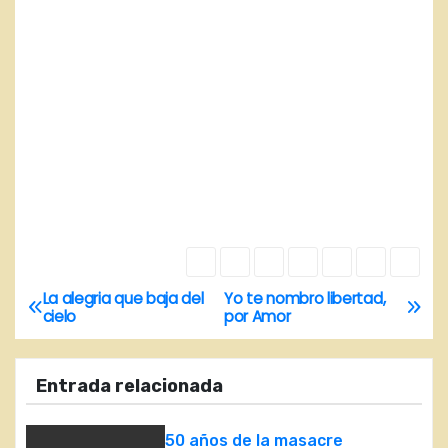
La alegria que baja del
Yo te nombro libertad,
N
cielo
por Amor
a
Entrada relacionada
v
e
50 años de la masacre