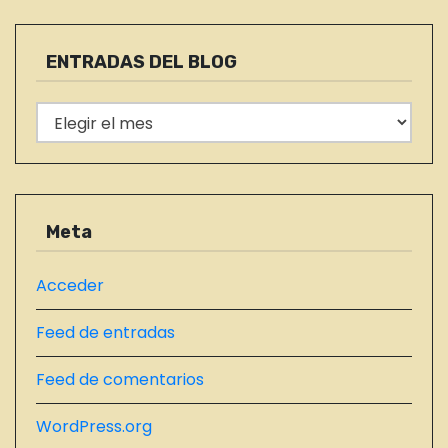
t
t
e
r
g
ENTRADAS DEL BLOG
a
o
r
E
d
í
N
a
a
T
s
R
s
A
Meta
D
A
Acceder
S
Feed de entradas
D
E
Feed de comentarios
L
B
WordPress.org