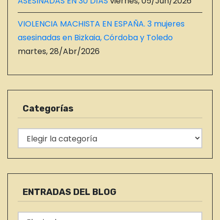
ASESINADAS EN 30 DÍAS
viernes, 05/Jun/2026
VIOLENCIA MACHISTA EN ESPAÑA. 3 mujeres
asesinadas en Bizkaia, Córdoba y Toledo
martes, 28/Abr/2026
Categorías
C
a
t
e
g
ENTRADAS DEL BLOG
o
r
E