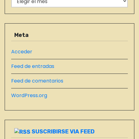
í
N
a
T
s
R
A
Meta
D
A
Acceder
S
Feed de entradas
D
E
Feed de comentarios
L
B
WordPress.org
L
O
G
SUSCRIBIRSE VIA FEED