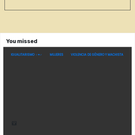
You missed
IGUALITARISMO ♀=♂
MUJERES
VIOLENCIA DE GÉNERO Y MACHISTA