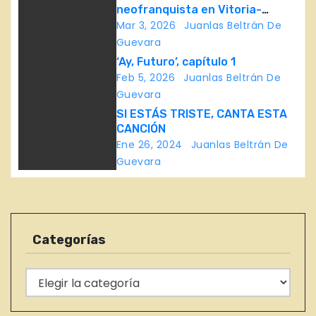
neofranquista en Vitoria-
g
Gasteiz
Mar 3, 2026
Juanlas Beltrán De
Guevara
a
‘Ay, Futuro’, capítulo 1
c
Feb 5, 2026
Juanlas Beltrán De
Guevara
i
SI ESTÁS TRISTE, CANTA ESTA
CANCIÓN
ó
Ene 26, 2024
Juanlas Beltrán De
Guevara
n
d
e
Categorías
e
C
n
a