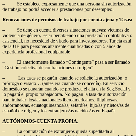
– Se establece expresamente que una persona sin autorización
de trabajo no podrá acceder a prestaciones por desempleo.
Renovaciones de permisos de trabajo por cuenta ajena y Tasas:
– Se tiene en cuenta diversas situaciones nuevas: víctimas de
violencia de género, estar percibiendo una prestación contributiva o
asistencial, no necesidad de visado para investigadores, Tarjeta azul
de la UE para personas altamente cualificadas o con 5 años de
experiencia profesional equiparable
– El anteriormente llamado “Contingente” pasa a ser llamado
“Gestión colectiva de contrataciones en origen”
– Las tasas se pagarán cuando se solicite la autorización, o
prórroga o visado… (antes era cuando se concedía). En servicio
doméstico se pagarán cuando se produzca el alta en la Seg.Social y
lo pagará el propio trabajador/a. No pagan la tasa de autorización
para trabajar los/las nacionales iberoamericanos, filipinos/as,
andorranos/as, ecuatoguineanos/as, sefardíes, hijo/as y nietos/as de
español de origen y los extranjeros/as nacidos/as en España
AUTÓNOMOS-CUENTA PROPIA.
– La contratación de extranjeros queda supeditada al