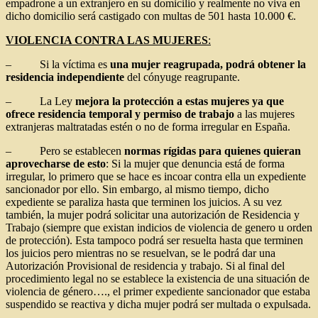
empadrone a un extranjero en su domicilio y realmente no viva en
dicho domicilio será castigado con multas de 501 hasta 10.000 €.
VIOLENCIA CONTRA LAS MUJERES
:
– Si la víctima es
una mujer reagrupada, podrá obtener la
residencia independiente
del cónyuge reagrupante.
– La Ley
mejora la protección a estas mujeres ya que
ofrece residencia temporal y permiso de trabajo
a las mujeres
extranjeras maltratadas estén o no de forma irregular en España.
– Pero se establecen
normas rígidas para quienes quieran
aprovecharse de esto
: Si la mujer que denuncia está de forma
irregular, lo primero que se hace es incoar contra ella un expediente
sancionador por ello. Sin embargo, al mismo tiempo, dicho
expediente se paraliza hasta que terminen los juicios. A su vez
también, la mujer podrá solicitar una autorización de Residencia y
Trabajo (siempre que existan indicios de violencia de genero u orden
de protección). Esta tampoco podrá ser resuelta hasta que terminen
los juicios pero mientras no se resuelvan, se le podrá dar una
Autorización Provisional de residencia y trabajo. Si al final del
procedimiento legal no se establece la existencia de una situación de
violencia de género…., el primer expediente sancionador que estaba
suspendido se reactiva y dicha mujer podrá ser multada o expulsada.