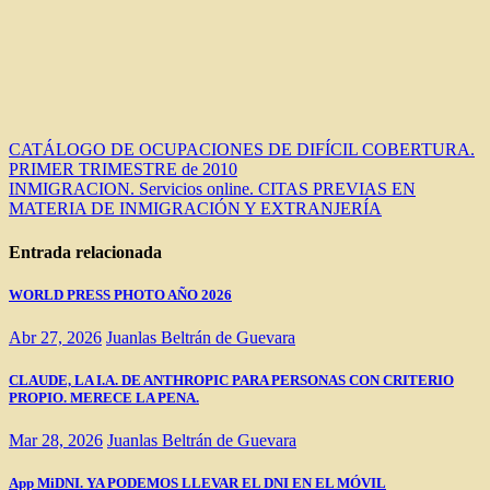
Navegación
CATÁLOGO DE OCUPACIONES DE DIFÍCIL COBERTURA.
PRIMER TRIMESTRE de 2010
de
INMIGRACION. Servicios online. CITAS PREVIAS EN
entradas
MATERIA DE INMIGRACIÓN Y EXTRANJERÍA
Entrada relacionada
WORLD PRESS PHOTO AÑO 2026
Abr 27, 2026
Juanlas Beltrán de Guevara
CLAUDE, LA I.A. DE ANTHROPIC PARA PERSONAS CON CRITERIO
PROPIO. MERECE LA PENA.
Mar 28, 2026
Juanlas Beltrán de Guevara
App MiDNI. YA PODEMOS LLEVAR EL DNI EN EL MÓVIL