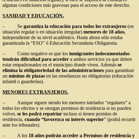
algunas condiciones más gravosas para el acceso de este derecho.
SANIDAD Y EDUCACIÓN.
– Se
garantiza la educación para todos los extranjeros
(en
situación regular o en situación irregular)
menores de 18 años
,
independiente de su nivel académico. Hasta ahora sólo estaba
garantizada la “ESO” ó Educación Secundaria Obligatoria.
– Como negativo es que los
inmigrantes indocumentados
tendrán dificultad para acceder
a ambos servicios ya que deben
estar empadronados en el municipio donde viven. Además
se
elimina la obligatoriedad de las administraciones
para garantizar
un
mínimo de plazas
en las enseñanzas no obligatorias (educación
infantil o guarderías).
MENORES EXTRANJEROS.
– Aunque siguen siendo los menores tutelados “regulares” a
todos los efectos y se otorgan permisos de residencia si no pueden
volver,
se les podrá repatriar
incluso si tienen permiso de
residencia,
cuando “favorezca su interés superior
” (podrá recurrir
ante los tribunales).
– A los
18 años podrán acceder a Permisos de residencia y