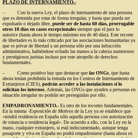
PLAZO DE INTERNAMIENTO.-
– Con la nueva Ley, el plazo de internaniento de una persona
que es detenida por estar de forma irregular, y hasta que pueda ser
expulsado o dejado libre,
puede ser de hasta 60 días, prorrogable
otros 10 días en casos excepcionales
siempre que el juez lo
autorice (hasta ahora le tiempo máximo era de 40 días). Este recorte
de libertades es lo más criticado por las asociaciones humanitarias ya
que es privar de libertad a un persona sólo por una infracción
administrativa, habiéndose echado las manos a la cabeza numerosos
y prestigiosos juristas incluso por este atropello de derechos
fundamentales.
– Como positivo hay que destacar que
las ONGs
, que hasta
ahora tenían prohibida la entrada en los Centros de Internamiento de
Extranjeros (CIES),
podrán acceder a las instalaciones si lo
solicitan los internos
. Además, las ONGs que ayuden a personas en
situación irregular no podrán ser perseguidas por ello.
EMPADRONAMIENTO.-
Es otro de los recortes fundamentales.
En la misma ·
Exposición de Motivos
de la Ley ya se establece que
«tendrá residencia en España sólo aquella persona con autorización
de estancia o residencia legal». De acuerdo a ello, con la Ley en la
mano, cualquier extranjero, si está indocumentado, aunque tenga
pasaporte y viva en España no podrá empadronarse (hasta ahora es