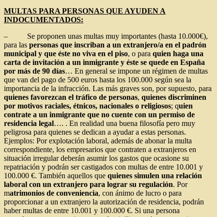
MULTAS PARA PERSONAS QUE AYUDEN A
INDOCUMENTADOS:
– Se proponen unas multas muy importantes (hasta 10.000€),
para las
personas que inscriban a un extranjero/a en el padrón
municipal y que éste no viva en el piso
, o para
quien haga una
carta de invitación a un inmigrante y éste se quede en España
por más de 90 días
… En general se impone un régimen de multas
que van del pago de 500 euros hasta los 100.000 según sea la
importancia de la infracción. Las más graves son, por supuesto, para
quienes favorezcan el tráfico de personas
,
quienes discriminen
por motivos raciales, étnicos, nacionales o religiosos
; q
uien
contrate a un inmigrante que no cuente con un permiso de
residencia legal
…. . En realidad una buena filosofía pero muy
peligrosa para quienes se dedican a ayudar a estas personas.
Ejemplos: Por explotación laboral, además de abonar la multa
correspondiente, los empresarios que contraten a extranjeros en
situación irregular deberán asumir los gastos que ocasione su
repatriación y podrán ser castigados con multas de entre 10.001 y
100.000 €. También aquellos que
quienes simulen una relación
laboral con un extranjero para lograr su regulación
. Por
m
atrimonios de conveniencia
, con ánimo de lucro o para
proporcionar a un extranjero la autorización de residencia, podrán
haber multas de entre 10.001 y 100.000 €. Si una persona