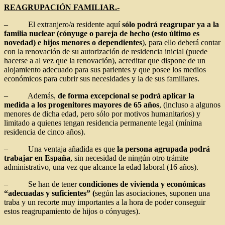
REAGRUPACIÓN FAMILIAR.-
– El extranjero/a residente aquí
sólo podrá reagrupar ya a la
familia nuclear (cónyuge o pareja de hecho (esto último es
novedad) e hijos menores o dependientes
), para ello deberá contar
con la renovación de su autorización de residencia inicial (puede
hacerse a al vez que la renovación), acreditar que dispone de un
alojamiento adecuado para sus parientes y que posee los medios
económicos para cubrir sus necesidades y la de sus familiares.
– Además,
de forma excepcional se podrá aplicar la
medida a los progenitores mayores de 65 años
, (incluso a algunos
menores de dicha edad, pero sólo por motivos humanitarios) y
limitado a quienes tengan residencia permanente legal (mínima
residencia de cinco años).
– Una ventaja añadida es que
la persona agrupada podrá
trabajar en España
, sin necesidad de ningún otro trámite
administrativo, una vez que alcance la edad laboral (16 años).
– Se han de tener
condiciones de vivienda y económicas
“adecuadas y suficientes” (
según las asociaciones, suponen una
traba y un recorte muy importantes a la hora de poder conseguir
estos reagrupamiento de hijos o cónyuges).