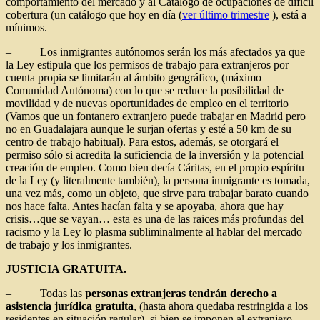
comportamiento del mercado y al Catálogo de ocupaciones de difícil
cobertura (un catálogo que hoy en día (
ver último trimestre
), está a
mínimos.
– Los inmigrantes autónomos serán los más afectados ya que
la Ley estipula que los permisos de trabajo para extranjeros por
cuenta propia se limitarán al ámbito geográfico, (máximo
Comunidad Autónoma) con lo que se reduce la posibilidad de
movilidad y de nuevas oportunidades de empleo en el territorio
(Vamos que un fontanero extranjero puede trabajar en Madrid pero
no en Guadalajara aunque le surjan ofertas y esté a 50 km de su
centro de trabajo habitual). Para estos, además, se otorgará el
permiso sólo si acredita la suficiencia de la inversión y la potencial
creación de empleo. Como bien decía Cáritas, en el propio espíritu
de la Ley (y literalmente también), la persona inmigrante es tomada,
una vez más, como un objeto, que sirve para trabajar barato cuando
nos hace falta. Antes hacían falta y se apoyaba, ahora que hay
crisis…que se vayan… esta es una de las raices más profundas del
racismo y la Ley lo plasma subliminalmente al hablar del mercado
de trabajo y los inmigrantes.
JUSTICIA GRATUITA.
– Todas las
personas extranjeras tendrán derecho a
asistencia jurídica gratuita
, (hasta ahora quedaba restringida a los
residentes en situación regular), si bien se imponen al extranjero