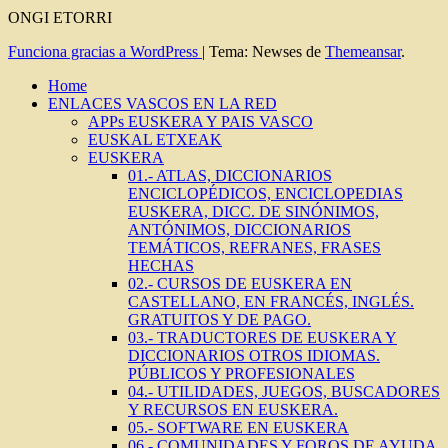
ONGI ETORRI
Funciona gracias a WordPress
|
Tema: Newses de
Themeansar
.
Home
ENLACES VASCOS EN LA RED
APPs EUSKERA Y PAIS VASCO
EUSKAL ETXEAK
EUSKERA
01.- ATLAS, DICCIONARIOS
ENCICLOPÉDICOS, ENCICLOPEDIAS
EUSKERA, DICC. DE SINÓNIMOS,
ANTÓNIMOS, DICCIONARIOS
TEMÁTICOS, REFRANES, FRASES
HECHAS
02.- CURSOS DE EUSKERA EN
CASTELLANO, EN FRANCÉS, INGLÉS.
GRATUITOS Y DE PAGO.
03.- TRADUCTORES DE EUSKERA Y
DICCIONARIOS OTROS IDIOMAS.
PÚBLICOS Y PROFESIONALES
04.- UTILIDADES, JUEGOS, BUSCADORES
Y RECURSOS EN EUSKERA.
05.- SOFTWARE EN EUSKERA
06.- COMUNIDADES Y FOROS DE AYUDA