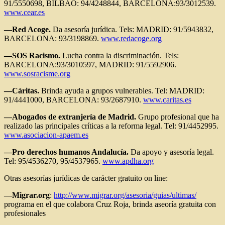
91/5550698, BILBAO: 94/4248844, BARCELONA:93/3012539.
www.cear.es
—Red Acoge.
Da asesoría jurídica. Tels: MADRID: 91/5943832,
BARCELONA: 93/3198869.
www.redacoge.org
—SOS Racismo.
Lucha contra la discriminación. Tels:
BARCELONA:93/3010597, MADRID: 91/5592906.
www.sosracisme.org
—Cáritas.
Brinda ayuda a grupos vulnerables. Tel: MADRID:
91/4441000, BARCELONA: 93/2687910.
www.caritas.es
—Abogados de extranjería de Madrid.
Grupo profesional que ha
realizado las principales críticas a la reforma legal. Tel: 91/4452995.
www.asociacion-apaem.es
—Pro derechos humanos Andalucía.
Da apoyo y asesoría legal.
Tel: 95/4536270, 95/4537965.
www.apdha.org
Otras asesorías jurídicas de carácter gratuito on line:
—Migrar.org
:
http://www.migrar.org/asesoria/guias/ultimas/
programa en el que colabora Cruz Roja, brinda aseoría gratuita con
profesionales