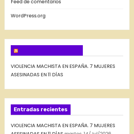
Feed de comentarios
L
B
WordPress.org
L
O
G
SUSCRIBIRSE VIA FEED
VIOLENCIA MACHISTA EN ESPAÑA. 7 MUJERES
ASESINADAS EN 11 DÍAS
Entradas recientes
VIOLENCIA MACHISTA EN ESPAÑA. 7 MUJERES
ASESINADAS EN 11 DÍAS
martes, 14/Jul/2026