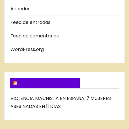
A
Acceder
S
Feed de entradas
D
E
Feed de comentarios
L
B
WordPress.org
L
O
G
SUSCRIBIRSE VIA FEED
VIOLENCIA MACHISTA EN ESPAÑA. 7 MUJERES
ASESINADAS EN 11 DÍAS