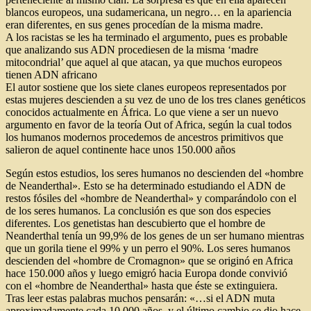
blancos europeos, una sudamericana, un negro… en la apariencia
eran diferentes, en sus genes procedían de la misma madre.
A los racistas se les ha terminado el argumento, pues es probable
que analizando sus ADN procediesen de la misma ‘madre
mitocondrial’ que aquel al que atacan, ya que muchos europeos
tienen ADN africano
El autor sostiene que los siete clanes europeos representados por
estas mujeres descienden a su vez de uno de los tres clanes genéticos
conocidos actualmente en África. Lo que viene a ser un nuevo
argumento en favor de la teoría Out of Africa, según la cual todos
los humanos modernos procedemos de ancestros primitivos que
salieron de aquel continente hace unos 150.000 años
Según estos estudios, los seres humanos no descienden del «hombre
de Neanderthal». Esto se ha determinado estudiando el ADN de
restos fósiles del «hombre de Neanderthal» y comparándolo con el
de los seres humanos. La conclusión es que son dos especies
diferentes. Los genetistas han descubierto que el hombre de
Neanderthal tenía un 99,9% de los genes de un ser humano mientras
que un gorila tiene el 99% y un perro el 90%. Los seres humanos
descienden del «hombre de Cromagnon» que se originó en Africa
hace 150.000 años y luego emigró hacia Europa donde convivió
con el «hombre de Neanderthal» hasta que éste se extinguiera.
Tras leer estas palabras muchos pensarán: «…si el ADN muta
aproximadamente cada 10.000 años, y el último cambio se dio hace