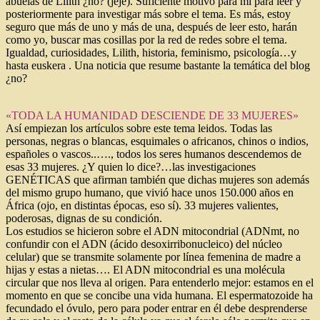
abuelas de Lilith ¿no? (jeje). Suficiente motivo para mi para leer y
posteriormente para investigar más sobre el tema. Es más, estoy
seguro que más de uno y más de una, después de leer esto, harán
como yo, buscar mas cosillas por la red de redes sobre el tema.
Igualdad, curiosidades, Lilith, historia, feminismo, psicología…y
hasta euskera . Una noticia que resume bastante la temática del blog
¿no?
«TODA LA HUMANIDAD DESCIENDE DE 33 MUJERES»
Así empiezan los artículos sobre este tema leidos. Todas las
personas, negras o blancas, esquimales o africanos, chinos o indios,
españoles o vascos..…., todos los seres humanos descendemos de
esas 33 mujeres. ¿Y quien lo dice?…las investigaciones
GENÉTICAS que afirman también que dichas mujeres son además
del mismo grupo humano, que vivió hace unos 150.000 años en
África (ojo, en distintas épocas, eso sí). 33 mujeres valientes,
poderosas, dignas de su condición.
Los estudios se hicieron sobre el ADN mitocondrial (ADNmt, no
confundir con el ADN (ácido desoxirribonucleico) del núcleo
celular) que se transmite solamente por línea femenina de madre a
hijas y estas a nietas…. El ADN mitocondrial es una molécula
circular que nos lleva al origen. Para entenderlo mejor: estamos en el
momento en que se concibe una vida humana. El espermatozoide ha
fecundado el óvulo, pero para poder entrar en él debe desprenderse