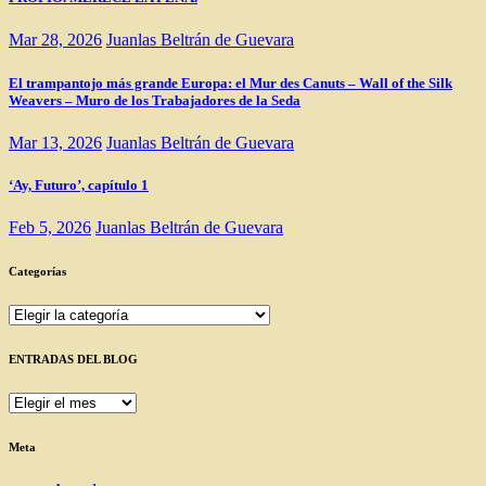
Mar 28, 2026
Juanlas Beltrán de Guevara
El trampantojo más grande Europa: el Mur des Canuts – Wall of the Silk
Weavers – Muro de los Trabajadores de la Seda
Mar 13, 2026
Juanlas Beltrán de Guevara
‘Ay, Futuro’, capítulo 1
Feb 5, 2026
Juanlas Beltrán de Guevara
Categorías
Categorías
ENTRADAS DEL BLOG
ENTRADAS
DEL
BLOG
Meta