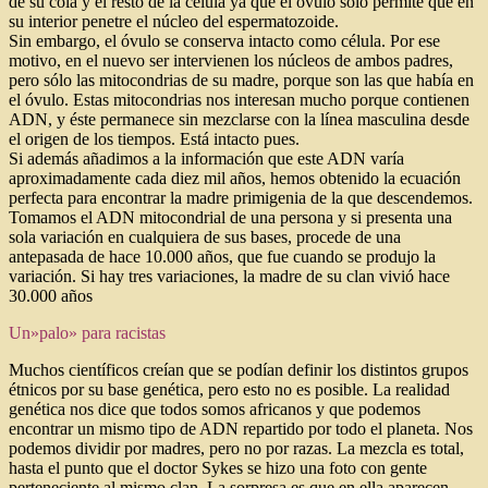
de su cola y el resto de la célula ya que el óvulo sólo permite que en
su interior penetre el núcleo del espermatozoide.
Sin embargo, el óvulo se conserva intacto como célula. Por ese
motivo, en el nuevo ser intervienen los núcleos de ambos padres,
pero sólo las mitocondrias de su madre, porque son las que había en
el óvulo. Estas mitocondrias nos interesan mucho porque contienen
ADN, y éste permanece sin mezclarse con la línea masculina desde
el origen de los tiempos. Está intacto pues.
Si además añadimos a la información que este ADN varía
aproximadamente cada diez mil años, hemos obtenido la ecuación
perfecta para encontrar la madre primigenia de la que descendemos.
Tomamos el ADN mitocondrial de una persona y si presenta una
sola variación en cualquiera de sus bases, procede de una
antepasada de hace 10.000 años, que fue cuando se produjo la
variación. Si hay tres variaciones, la madre de su clan vivió hace
30.000 años
Un»palo» para racistas
Muchos científicos creían que se podían definir los distintos grupos
étnicos por su base genética, pero esto no es posible. La realidad
genética nos dice que todos somos africanos y que podemos
encontrar un mismo tipo de ADN repartido por todo el planeta. Nos
podemos dividir por madres, pero no por razas. La mezcla es total,
hasta el punto que el doctor Sykes se hizo una foto con gente
perteneciente al mismo clan. La sorpresa es que en ella aparecen