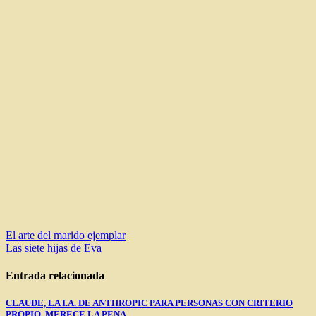
Navegación
El arte del marido ejemplar
Las siete hijas de Eva
de
entradas
Entrada relacionada
CLAUDE, LA I.A. DE ANTHROPIC PARA PERSONAS CON CRITERIO
PROPIO. MERECE LA PENA.