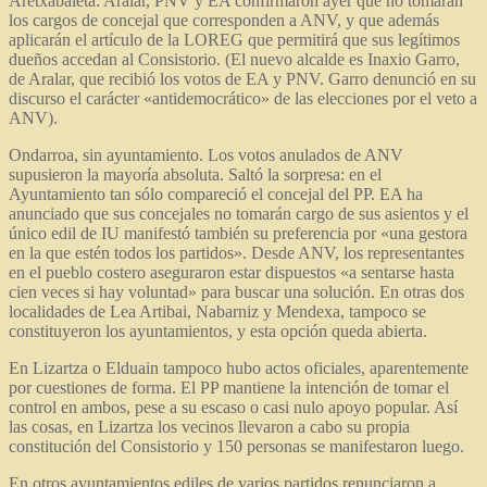
Aretxabaleta: Aralar, PNV y EA confirmaron ayer que no tomarán
los cargos de concejal que corresponden a ANV, y que además
aplicarán el artículo de la LOREG que permitirá que sus legítimos
dueños accedan al Consistorio. (El nuevo alcalde es Inaxio Garro,
de Aralar, que recibió los votos de EA y PNV. Garro denunció en su
discurso el carácter «antidemocrático» de las elecciones por el veto a
ANV).
Ondarroa, sin ayuntamiento. Los votos anulados de ANV
supusieron la mayoría absoluta. Saltó la sorpresa: en el
Ayuntamiento tan sólo compareció el concejal del PP. EA ha
anunciado que sus concejales no tomarán cargo de sus asientos y el
único edil de IU manifestó también su preferencia por «una gestora
en la que estén todos los partidos». Desde ANV, los representantes
en el pueblo costero aseguraron estar dispuestos «a sentarse hasta
cien veces si hay voluntad» para buscar una solución. En otras dos
localidades de Lea Artibai, Nabarniz y Mendexa, tampoco se
constituyeron los ayuntamientos, y esta opción queda abierta.
En Lizartza o Elduain tampoco hubo actos oficiales, aparentemente
por cuestiones de forma. El PP mantiene la intención de tomar el
control en ambos, pese a su escaso o casi nulo apoyo popular. Así
las cosas, en Lizartza los vecinos llevaron a cabo su propia
constitución del Consistorio y 150 personas se manifestaron luego.
En otros ayuntamientos ediles de varios partidos renunciaron a