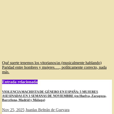
Navegación
Qué suerte tenemos los vitorianos/as (musicalmente hablando)
Paridad entre hombres y mujeres…., políticamente correcto, nada
de
más.
entradas
Entrada relacionada
VIOLENCIA MACHISTA DE GÉNERO EN ESPAÑA: 5 MUJERES
ASESINADAS EN 3 SEMANAS DE NOVIEMBRE (en Huelva, Zaragoza,
Barcelona, Madrid y Málaga)
Nov 25, 2025
Juanlas Beltrán de Guevara