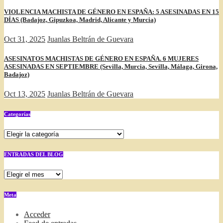
VIOLENCIA MACHISTA DE GÉNERO EN ESPAÑA: 5 ASESINADAS EN 15
DÍAS (Badajoz, Gipuzkoa, Madrid, Alicante y Murcia)
Oct 31, 2025
Juanlas Beltrán de Guevara
ASESINATOS MACHISTAS DE GÉNERO EN ESPAÑA. 6 MUJERES
ASESINADAS EN SEPTIEMBRE (Sevilla, Murcia, Sevilla, Málaga, Girona,
Badajoz)
Oct 13, 2025
Juanlas Beltrán de Guevara
Categorías
Categorías
ENTRADAS DEL BLOG
ENTRADAS
DEL
BLOG
Meta
Acceder