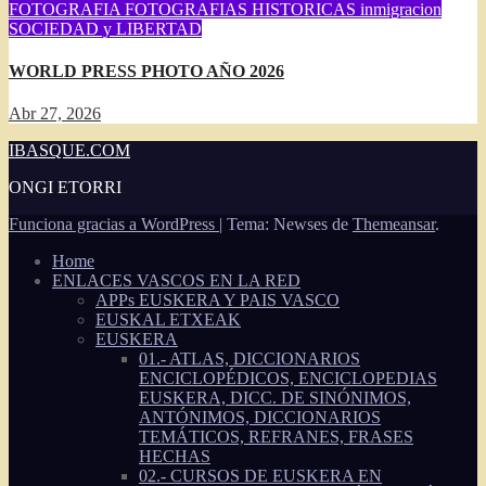
FOTOGRAFIA
FOTOGRAFIAS HISTORICAS
inmigracion
SOCIEDAD y LIBERTAD
WORLD PRESS PHOTO AÑO 2026
Abr 27, 2026
IBASQUE.COM
ONGI ETORRI
Funciona gracias a WordPress
|
Tema: Newses de
Themeansar
.
Home
ENLACES VASCOS EN LA RED
APPs EUSKERA Y PAIS VASCO
EUSKAL ETXEAK
EUSKERA
01.- ATLAS, DICCIONARIOS
ENCICLOPÉDICOS, ENCICLOPEDIAS
EUSKERA, DICC. DE SINÓNIMOS,
ANTÓNIMOS, DICCIONARIOS
TEMÁTICOS, REFRANES, FRASES
HECHAS
02.- CURSOS DE EUSKERA EN