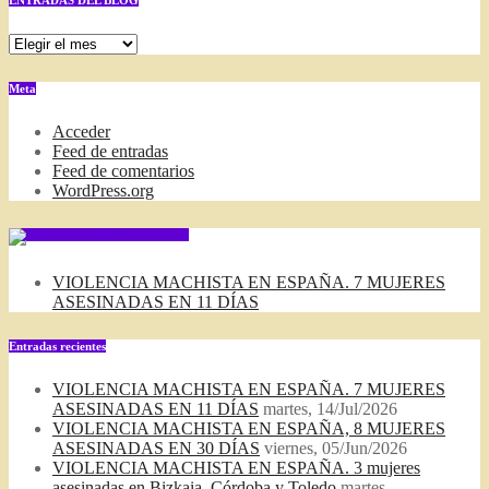
ENTRADAS
DEL
BLOG
Meta
Acceder
Feed de entradas
Feed de comentarios
WordPress.org
SUSCRIBIRSE VIA FEED
VIOLENCIA MACHISTA EN ESPAÑA. 7 MUJERES
ASESINADAS EN 11 DÍAS
Entradas recientes
VIOLENCIA MACHISTA EN ESPAÑA. 7 MUJERES
ASESINADAS EN 11 DÍAS
martes, 14/Jul/2026
VIOLENCIA MACHISTA EN ESPAÑA, 8 MUJERES
ASESINADAS EN 30 DÍAS
viernes, 05/Jun/2026
VIOLENCIA MACHISTA EN ESPAÑA. 3 mujeres
asesinadas en Bizkaia, Córdoba y Toledo
martes,