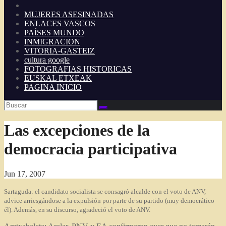
MUJERES ASESINADAS
ENLACES VASCOS
PAÍSES MUNDO
INMIGRACION
VITORIA-GASTEIZ
cultura google
FOTOGRAFIAS HISTORICAS
EUSKAL ETXEAK
PAGINA INICIO
Las excepciones de la
democracia participativa
Jun 17, 2007
Sartaguda: el candidato socialista se consagró alcalde con el voto de ANV,
advice
arriesgándose a la expulsión por parte de su partido (muy democrático
él). Además, en su discurso, agradeció el voto de ANV.