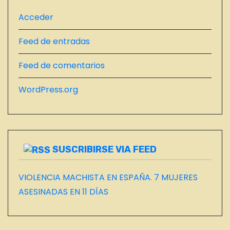
D
A
Acceder
S
Feed de entradas
D
E
Feed de comentarios
L
B
WordPress.org
L
O
G
SUSCRIBIRSE VIA FEED
VIOLENCIA MACHISTA EN ESPAÑA. 7 MUJERES
ASESINADAS EN 11 DÍAS