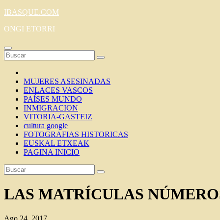
Saltar
IBASQUE.COM
al
ONGI ETORRI
contenido
MUJERES ASESINADAS
ENLACES VASCOS
PAÍSES MUNDO
INMIGRACION
VITORIA-GASTEIZ
cultura google
FOTOGRAFIAS HISTORICAS
EUSKAL ETXEAK
PAGINA INICIO
LAS MATRÍCULAS NÚMEROS
Ago 24, 2017