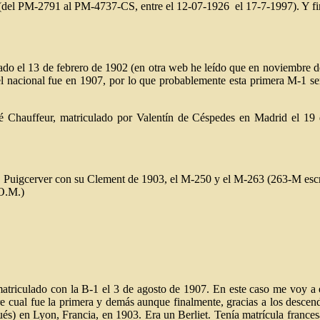
el PM-2791 al PM-4737-CS, entre el 12-07-1926 el 17-7-1997). Y finalm
lado el 13 de febrero de 1902 (en otra web he leído que en noviembre 
ivel nacional fue en 1907, por lo que probablemente esta primera M-1 se
hauffeur, matriculado por Valentín de Céspedes en Madrid el 19 d
 Puigcerver con su Clement de 1903, el M-250 y el M-263 (263-M escri
.O.M.)
atriculado con la B-1 el 3 de agosto de 1907. En este caso me voy a e
re cual fue la primera y demás aunque finalmente, gracias a los descen
 en Lyon, Francia, en 1903. Era un Berliet. Tenía matrícula francesa 