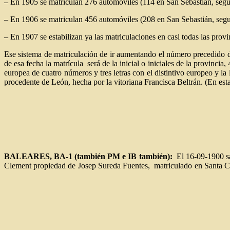
– En 1905 se matriculan 276 automóviles (114 en San Sebastián, segu
– En 1906 se matriculan 456 automóviles (208 en San Sebastián, segui
– En 1907 se estabilizan ya las matriculaciones en casi todas las pr
Ese sistema de matriculación de ir aumentando el número precedido de 
de esa fecha la matrícula será de la inicial o iniciales de la provinci
europea de cuatro números y tres letras con el distintivo europeo y l
procedente de León, hecha por la vitoriana Francisca Beltrán. (En es
BALEARES, BA-1 (también PM e IB también):
El 16-09-1900 sa
Clement propiedad de Josep Sureda Fuentes, matriculado en Santa Cat