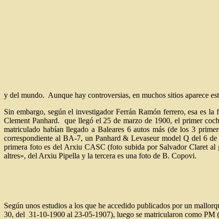
y del mundo. Aunque hay controversias, en muchos sitios aparece esta
Sin embargo, según el investigador Ferrán Ramón ferrero, esa es la fo
Clement Panhard. que llegó el 25 de marzo de 1900, el primer coche
matriculado habían llegado a Baleares 6 autos más (de los 3 primero
correspondiente al BA-7, un Panhard & Levaseur model Q del 6 de a
primera foto es del Arxiu CASC (foto subida por Salvador Claret al g
altres», del Arxiu Pipella y la tercera es una foto de B. Copovi.
Según unos estudios a los que he accedido publicados por un mallorq
30, del 31-10-1900 al 23-05-1907), luego se matricularon como PM (