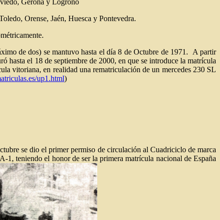
 Oviedo, Gerona y Logroño
, Toledo, Orense, Jaén, Huesca y Pontevedra.
ométricamente.
 máximo de dos) se mantuvo hasta el día 8 de Octubre de 1971. A partir
duró hasta el 18 de septiembre de 2000, en que se introduce la matrícula
ícula vitoriana, en realidad una rematriculación de un mercedes 230 SL
triculas.es/up1.html
)
octubre se dio el primer permiso de circulación al Cuadriciclo de marca
-1, teniendo el honor de ser la primera matrícula nacional de España