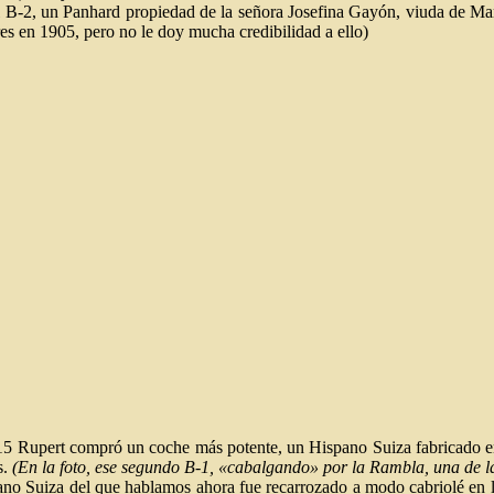
l B-2, un Panhard propiedad de la señora Josefina Gayón, viuda de Man
es en 1905, pero no le doy mucha credibilidad a ello)
5 Rupert compró un coche más potente, un Hispano Suiza fabricado en B
s.
(En la foto, ese segundo B-1, «cabalgando» por la Rambla, una de la
ano Suiza del que hablamos ahora fue recarrozado a modo cabriolé en los