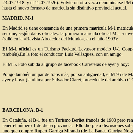
23-07-1918 y el 11-07-1926). Volvieron otra vez a denominarse PM (d
hasta el nuevo formato de matrícula sin distintivo provincial actual.
MADRID, M-1
En Madrid se tiene constancia de una primera matricula M-1 matricu
ser que, según datos oficiales, la primera matrícula oficial M-1 a n
(salió en la «Revista Alrededor del Mundo», en el año 1903):
El M-1 oficial
es un Turismo Packard Levassor modelo U-1 Coupé C
también).En la foto el conductor, Luis Velázquez, con un amigo.
El M-5. Foto subida al grupo de facebook Carreteras de ayer y hoy:
Pongo también un par de fotos más, por su antigüedad, el M-95 de M.
ayer y hoy» (la última por Salvador Claret, procedente del archivo C
BARCELONA, B-1
En Cataluña, el B-1 fue un Turismo Berliet francés de 1903 pero rem
tener el número 1 de dicha provincia. Ello dio pie a discusiones sob
uno que compró Rupert Garriga Miranda (de La Banca Garriga Nogués)