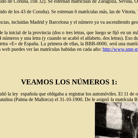
ido de Coruña, con 32). Se estrenan matrículas de Zaragoza, Sevilla,
do de los 43 de Coruña). Se estrenan 6 matrículas más, las de Vitoria
ovincias, incluidas Madrid y Barcelona y el número ya va ascendiendo ge
la inicial de la provincia (dos o tres letras, que luego se fijó en un
a, 4 números y una letra (y cuando se acabó el alfabeto, dos letras). Eso 
a letra «E» de España. La primera de ellas, la BBB-0000, será una matr
ta web puedes ver las matrículas habidas en cada año:
http://www.sme-ma
VEAMOS LOS NÚMEROS 1:
lió la ley española que obligaba a registrar los automóviles. El 11 de 
alina (Palma de Mallorca) el 31-10-1900. De le asignó la matrícula BA