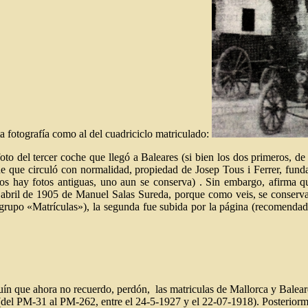
 fotografía como al del cuadriciclo matriculado:
to del tercer coche que llegó a Baleares (si bien los dos primeros, de
 que circuló con normalidad, propiedad de Josep Tous i Ferrer, fund
s hay fotos antiguas, uno aun se conserva) . Sin embargo, afirma que
bril de 1905 de Manuel Salas Sureda, porque como veis, se conserva
rupo «Matrículas»), la segunda fue subida por la página (recomendada 
uín que ahora no recuerdo, perdón, las matriculas de Mallorca y Balea
del PM-31 al PM-262, entre el 24-5-1927 y el 22-07-1918). Posterior