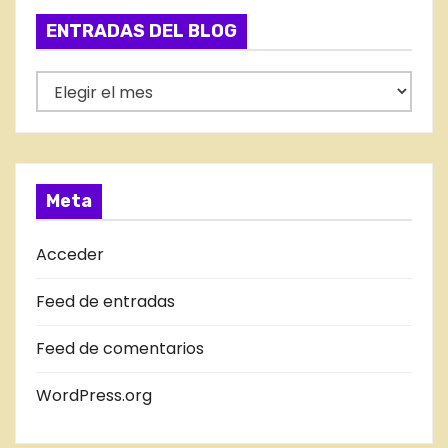
g
ENTRADAS DEL BLOG
o
r
E
í
N
a
T
s
R
A
Meta
D
A
Acceder
S
Feed de entradas
D
E
Feed de comentarios
L
B
WordPress.org
L
O