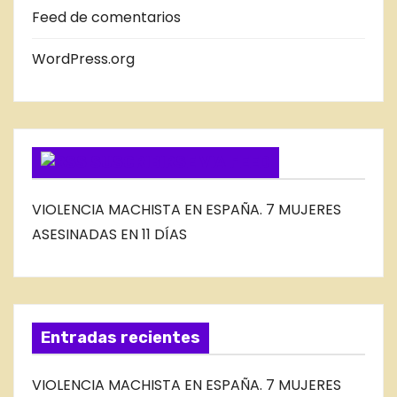
E
Feed de comentarios
L
B
WordPress.org
L
O
G
SUSCRIBIRSE VIA FEED
VIOLENCIA MACHISTA EN ESPAÑA. 7 MUJERES
ASESINADAS EN 11 DÍAS
Entradas recientes
VIOLENCIA MACHISTA EN ESPAÑA. 7 MUJERES