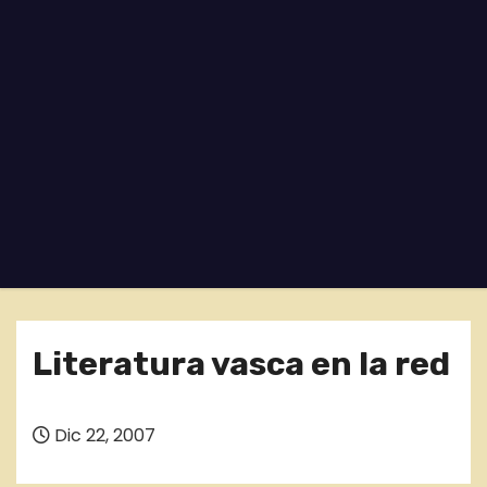
o
Literatura vasca en la red
Dic 22, 2007