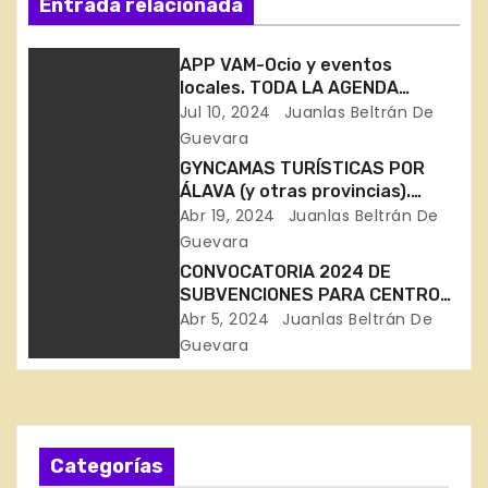
Entrada relacionada
v
e
APP VAM-Ocio y eventos
locales. TODA LA AGENDA
g
CULTURAL DE EUSKADI EN UN
Jul 10, 2024
Juanlas Beltrán De
SOLO LUGAR
Guevara
a
GYNCAMAS TURÍSTICAS POR
c
ÁLAVA (y otras provincias).
JUGAR, CONOCIENDO NUESTOS
Abr 19, 2024
Juanlas Beltrán De
i
PUEBLOS
Guevara
CONVOCATORIA 2024 DE
ó
SUBVENCIONES PARA CENTROS
VASCOS – EUSKAL ETXEAK
Abr 5, 2024
Juanlas Beltrán De
n
Guevara
d
e
e
Categorías