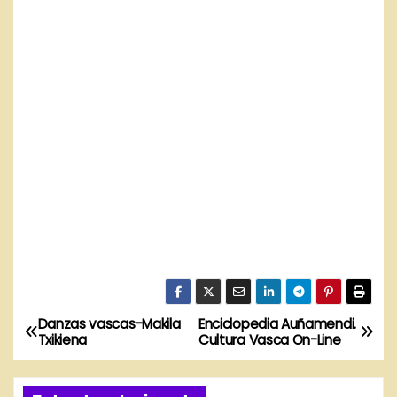
Danzas vascas-Makila
Enciclopedia Auñamendi.
N
Txikiena
Cultura Vasca On-Line
a