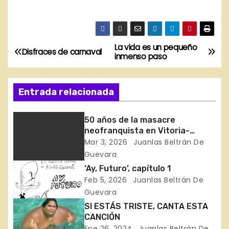
La vida es un pequeño
N
Disfraces de carnaval
inmenso paso
a
Entrada relacionada
v
e
50 años de la masacre
neofranquista en Vitoria-
g
Gasteiz
Mar 3, 2026
Juanlas Beltrán De
Guevara
a
‘Ay, Futuro’, capítulo 1
c
Feb 5, 2026
Juanlas Beltrán De
Guevara
i
SI ESTÁS TRISTE, CANTA ESTA
CANCIÓN
ó
Ene 26, 2024
Juanlas Beltrán De