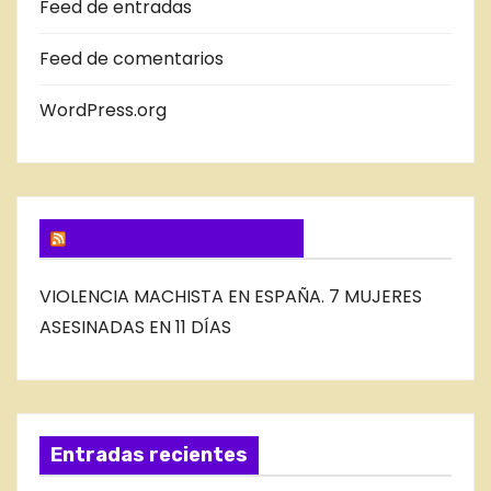
Feed de entradas
D
E
Feed de comentarios
L
B
WordPress.org
L
O
G
SUSCRIBIRSE VIA FEED
VIOLENCIA MACHISTA EN ESPAÑA. 7 MUJERES
ASESINADAS EN 11 DÍAS
Entradas recientes