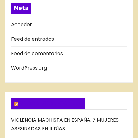
s
A
Meta
D
A
Acceder
S
Feed de entradas
D
E
Feed de comentarios
L
B
WordPress.org
L
O
G
SUSCRIBIRSE VIA FEED
VIOLENCIA MACHISTA EN ESPAÑA. 7 MUJERES
ASESINADAS EN 11 DÍAS