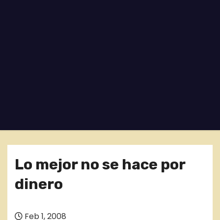
o
Lo mejor no se hace por
dinero
Feb 1, 2008