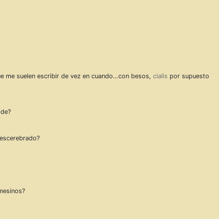
que me suelen escribir de vez en cuando…con besos,
cialis
por supuesto
lde?
descerebrado?
emesinos?