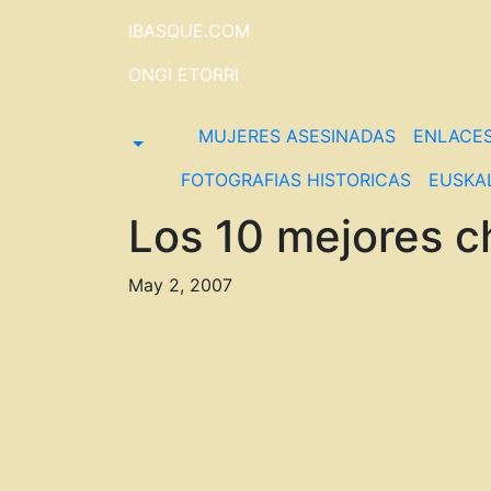
Saltar
IBASQUE.COM
al
contenido
ONGI ETORRI
MUJERES ASESINADAS
ENLACE
FOTOGRAFIAS HISTORICAS
EUSKA
Los 10 mejores c
May 2, 2007