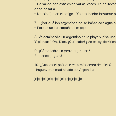
– He salido con esta chica varias veces. Le he llevad
debo besarla.
– No pibe”, dice el amigo: “Ya has hecho bastante p
7. – ¿Por qué los argentinos no se bañan con agua c
– Porque se les empaña el espejo.
8. Va caminando un argentino en la playa y pisa una
Y piensa: “¡Oh, Dios. ¡Qué calor! ¡Me estoy derritie
9. ¿Cómo ladra un perro argentino?
Esteeeeee, ¡guau!
10. ¿Cuál es el país que está más cerca del cielo?
Uruguay que está al lado de Argentina.
jejejejejejejejejejejejejejejjejeejje