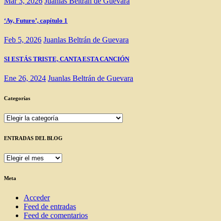
Mar 3, 2026
Juanlas Beltrán de Guevara
‘Ay, Futuro’, capítulo 1
Feb 5, 2026
Juanlas Beltrán de Guevara
SI ESTÁS TRISTE, CANTA ESTA CANCIÓN
Ene 26, 2024
Juanlas Beltrán de Guevara
Categorías
Categorías
ENTRADAS DEL BLOG
ENTRADAS
DEL
BLOG
Meta
Acceder
Feed de entradas
Feed de comentarios