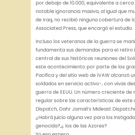
por debajo de 10.000, equivalente a cerca 
notable ignorancia masiva, al igual que mu
de Iraq, no recibió ninguna cobertura de
Associated Press, que encargó el estudio.
Incluso los veteranos de la guerra se mani
fundamenta sus demandas para el retiro i
central de sus históricas reuniones del S
este acontecimiento por parte de los gran
Pacifica y del sitio web de IVAW alcanzó
soldados en servicio activo-, con vivas d
guerra de EEUU. Un número creciente de 
regular sobre las características de est
Dispatch, Dahr Jamail’s Mideast Dispatc
¿Habrá juicio alguna vez para los instiga
genocida?,¿ los de las Azores?
Yo eso espero.