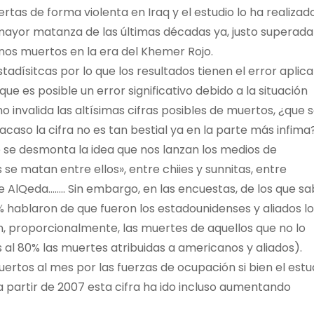
tas de forma violenta en Iraq y el estudio lo ha realizad
la mayor matanza de las últimas décadas ya, justo superada
os muertos en la era del Khemer Rojo.
tadísitcas por lo que los resultados tienen el error aplic
ue es posible un error significativo debido a la situación
 invalida las altísimas cifras posibles de muertos, ¿que 
acaso la cifra no es tan bestial ya en la parte más infima?
e se desmonta la idea que nos lanzan los medios de
 se matan entre ellos», entre chiies y sunnitas, entre
 AlQeda…….. Sin embargo, en las encuestas, de los que sa
 hablaron de que fueron los estadounidenses y aliados lo
n, proporcionalmente, las muertes de aquellos que no lo
 al 80% las muertes atribuidas a americanos y aliados).
rtos al mes por las fuerzas de ocupación si bien el estu
a partir de 2007 esta cifra ha ido incluso aumentando