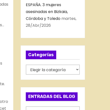
iadas
ESPAÑA. 3 mujeres
asesinadas en Bizkaia,
Córdoba y Toledo
martes,
os…
28/Abr/2026
Categorías
os
C
a
t
te.
e
g
ENTRADAS DEL BLOG
 otro
o
ncet
r
E