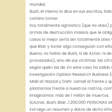
mundial.
Bush, él mismo lo dice en sus escritos, hab
camino tomar.
Soy totalmente agnóstico (que no ateo) pe
armas de destrucción masiva, que le oblig
casos lo mejor sería ser totalmente ateo
que Blair y Aznar algo conseguían con ello
Bueno, no hablo de Bush, ni de Aznar, ni de 
procesados), sino de sus víctimas: las ci
según quién las de. En este caso ha salido
investigación Opinion Research Business 
Maki al-Nazzal y Dahr Jamail al frente y qu
plantarnos frente a nuestros rostros, c
imaginamos: más de 1 millón de muertos.
Si,Aznar, Bush, Blair…1.200.000 PERSONAS M
Extraigo un resumen y datos de dicho inf