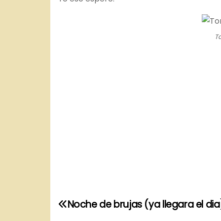
T
N
Noche de brujas (ya llegara el dia