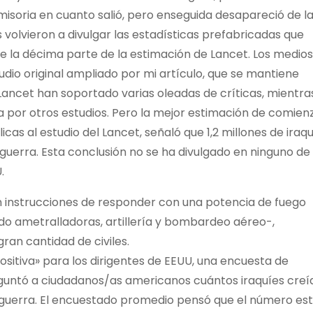
misoria en cuanto salió, pero enseguida desapareció de l
 volvieron a divulgar las estadísticas prefabricadas que
de la décima parte de la estimación de Lancet. Los medios
dio original ampliado por mi artículo, que se mantiene
Lancet han soportado varias oleadas de críticas, mientra
a por otros estudios. Pero la mejor estimación de comien
cas al estudio del Lancet, señaló que 1,2 millones de iraq
erra. Esta conclusión no se ha divulgado en ninguno de 
.
en instrucciones de responder con una potencia de fuego
do ametralladoras, artillería y bombardeo aéreo-,
gran cantidad de civiles.
ositiva» para los dirigentes de EEUU, una encuesta de
eguntó a ciudadanos/as americanos cuántos iraquíes creí
guerra. El encuestado promedio pensó que el número es