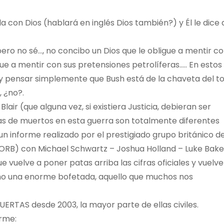
la con Dios (hablará en inglés Dios también?) y Él le dice
ro no sé…, no concibo un Dios que le obligue a mentir co
ue a mentir con sus pretensiones petrolíferas….. En estos
 y pensar simplemente que Bush está de la chaveta del t
, ¿no?.
Blair (que alguna vez, si existiera Justicia, debieran ser
fras de muertos en esta guerra son totalmente diferentes
 un informe realizado por el prestigiado grupo británico d
(ORB) con Michael Schwartz – Joshua Holland – Luke Bake
e vuelve a poner patas arriba las cifras oficiales y vuelve
omo una enorme bofetada, aquello que muchos nos
UERTAS desde 2003, la mayor parte de ellas civiles.
orme: