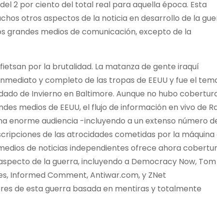
del 2 por ciento del total real para aquella época. Esta
chos otros aspectos de la noticia en desarrollo de la gue
 los grandes medios de comunicación, excepto de la
fietsan por la brutalidad. La matanza de gente iraquí
nmediato y completo de las tropas de EEUU y fue el tem
oldado de Invierno en Baltimore. Aunque no hubo cobertur
des medios de EEUU, el flujo de información en vivo de R
 una enorme audiencia -incluyendo a un extenso número d
escripciones de las atrocidades cometidas por la máquina
medios de noticias independientes ofrece ahora cobertu
e aspecto de la guerra, incluyendo a Democracy Now, Tom
hes, Informed Comment, Antiwar.com, y ZNet
dores de esta guerra basada en mentiras y totalmente