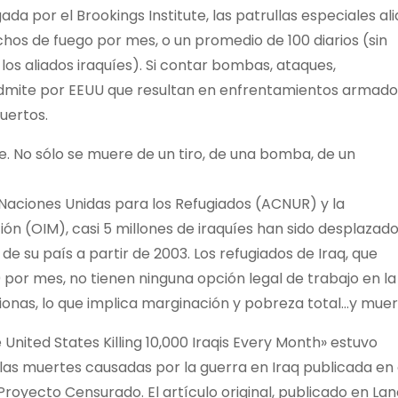
gada por el Brookings Institute, las patrullas especiales al
hos de fuego por mes, o un promedio de 100 diarios (sin
 los aliados iraquíes). Si contar bombas, ataques,
 admite por EEUU que resultan en enfrentamientos armad
uertos.
. No sólo se muere de un tiro, de una bomba, de un
Naciones Unidas para los Refugiados (ACNUR) y la
ión (OIM), casi 5 millones de iraquíes han sido desplazad
de su país a partir de 2003. Los refugiados de Iraq, que
por mes, no tienen ninguna opción legal de trabajo en la
rionas, lo que implica marginación y pobreza total…y muer
 United States Killing 10,000 Iraqis Every Month» estuvo
 las muertes causadas por la guerra en Iraq publicada en
Proyecto Censurado. El artículo original, publicado en La