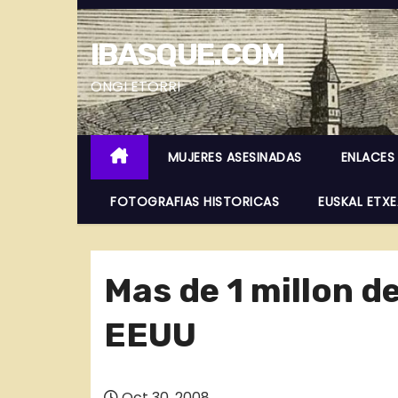
S
a
IBASQUE.COM
l
t
ONGI ETORRI
a
r
MUJERES ASESINADAS
ENLACES
a
l
FOTOGRAFIAS HISTORICAS
EUSKAL ETX
c
o
n
Mas de 1 millon d
t
e
EEUU
n
i
d
Oct 30, 2008