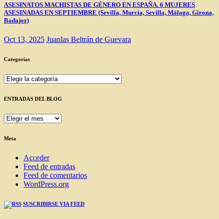
ASESINATOS MACHISTAS DE GÉNERO EN ESPAÑA. 6 MUJERES
ASESINADAS EN SEPTIEMBRE (Sevilla, Murcia, Sevilla, Málaga, Girona,
Badajoz)
Oct 13, 2025
Juanlas Beltrán de Guevara
Categorías
Categorías
ENTRADAS DEL BLOG
ENTRADAS
DEL
BLOG
Meta
Acceder
Feed de entradas
Feed de comentarios
WordPress.org
SUSCRIBIRSE VIA FEED