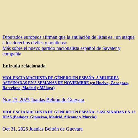
Navegación
Diputados europeos afirman que la anulación de listas es «un ataque
a los derechos civiles y políticos»
de
Más sobre el nuevo partido nacionalista español de Savater y
entradas
compañía
Entrada relacionada
VIOLENCIA MACHISTA DE GÉNERO EN ESPAÑA: 5 MUJERES
ASESINADAS EN 3 SEMANAS DE NOVIEMBRE (en Huelva, Zaragoza,
Barcelona, Madrid y Málaga)
Nov 25, 2025
Juanlas Beltrán de Guevara
VIOLENCIA MACHISTA DE GÉNERO EN ESPAÑA: 5 ASESINADAS EN 15
DÍAS (Badajoz, Gipuzkoa, Madrid, Alicante y Murcia)
Oct 31, 2025
Juanlas Beltrán de Guevara