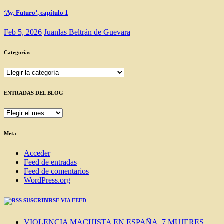
‘Ay, Futuro’, capítulo 1
Feb 5, 2026
Juanlas Beltrán de Guevara
Categorías
Categorías
ENTRADAS DEL BLOG
ENTRADAS
DEL
BLOG
Meta
Acceder
Feed de entradas
Feed de comentarios
WordPress.org
SUSCRIBIRSE VIA FEED
VIOLENCIA MACHISTA EN ESPAÑA. 7 MUJERES