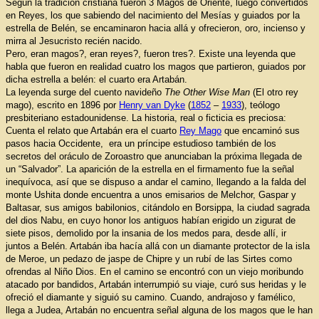
Según la tradición cristiana fueron 3 Magos de Oriente, luego convertidos
en Reyes, los que sabiendo del nacimiento del Mesías y guiados por la
estrella de Belén, se encaminaron hacia allá y ofrecieron, oro, incienso y
mirra al Jesucristo recién nacido.
Pero, eran magos?, eran reyes?, fueron tres?. Existe una leyenda que
habla que fueron en realidad cuatro los magos que partieron, guiados por
dicha estrella a belén: el cuarto era Artabán.
La leyenda surge del cuento navideño
The Other Wise Man
(El otro rey
mago), escrito en 1896 por
Henry van Dyke
(
1852
–
1933
), teólogo
presbiteriano estadounidense. La historia, real o ficticia es preciosa:
Cuenta el relato que Artabán era el cuarto
Rey Mago
que encaminó sus
pasos hacia Occidente, era un príncipe estudioso también de los
secretos del oráculo de Zoroastro que anunciaban la próxima llegada de
un “Salvador”. La aparición de la estrella en el firmamento fue la señal
inequívoca, así que se dispuso a andar el camino, llegando a la falda del
monte Ushita donde encuentra a unos emisarios de Melchor, Gaspar y
Baltasar, sus amigos babilonios, citándolo en Borsippa, la ciudad sagrada
del dios Nabu, en cuyo honor los antiguos habían erigido un zigurat de
siete pisos, demolido por la insania de los medos para, desde allí, ir
juntos a Belén. Artabán iba hacía allá con un diamante protector de la isla
de Meroe, un pedazo de jaspe de Chipre y un rubí de las Sirtes como
ofrendas al Niño Dios. En el camino se encontró con un viejo moribundo
atacado por bandidos, Artabán interrumpió su viaje, curó sus heridas y le
ofreció el diamante y siguió su camino. Cuando, andrajoso y famélico,
llega a Judea, Artabán no encuentra señal alguna de los magos que le han