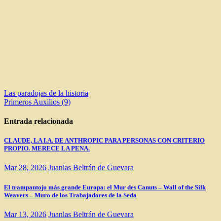
Navegación
Las paradojas de la historia
Primeros Auxilios (9)
de
entradas
Entrada relacionada
CLAUDE, LA I.A. DE ANTHROPIC PARA PERSONAS CON CRITERIO
PROPIO. MERECE LA PENA.
Mar 28, 2026
Juanlas Beltrán de Guevara
El trampantojo más grande Europa: el Mur des Canuts – Wall of the Silk
Weavers – Muro de los Trabajadores de la Seda
Mar 13, 2026
Juanlas Beltrán de Guevara