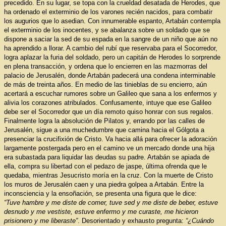
precedido. En su lugar, se topa con la crueldad desatada de Herodes, que
ha ordenado el exterminio de los varones recién nacidos, para combatir
los augurios que lo asedian. Con innumerable espanto, Artabán contempla
el exterminio de los inocentes, y se abalanza sobre un soldado que se
dispone a saciar la sed de su espada en la sangre de un niño que aún no
ha aprendido a llorar. A cambio del rubí que reservaba para el Socorredor,
logra aplazar la furia del soldado, pero un capitán de Herodes lo sorprende
en plena transacción, y ordena que lo encierren en las mazmorras del
palacio de Jerusalén, donde Artabán padecerá una condena interminable
de más de treinta años. En medio de las tinieblas de su encierro, aún
acertará a escuchar rumores sobre un Galileo que sana a los enfermos y
alivia los corazones atribulados. Confusamente, intuye que ese Galileo
debe ser el Socorredor que un día remoto quiso honrar con sus regalos.
Finalmente logra la absolución de Pilatos y, errando por las calles de
Jerusalén, sigue a una muchedumbre que camina hacia el Gólgota a
presenciar la crucifixión de Cristo. Va hacia allá para ofrecer la adoración
largamente postergada pero en el camino ve un mercado donde una hija
era subastada para liquidar las deudas su padre. Artabán se apiada de
ella, compra su libertad con el pedazo de jaspe, última ofrenda que le
quedaba, mientras Jesucristo moría en la cruz. Con la muerte de Cristo
los muros de Jerusalén caen y una piedra golpea a Artabán. Entre la
inconsciencia y la ensoñación, se presenta una figura que le dice:
“Tuve hambre y me diste de comer, tuve sed y me diste de beber, estuve
desnudo y me vestiste, estuve enfermo y me curaste, me hicieron
prisionero y me liberaste”
. Desorientado y exhausto pregunta:
“¿Cuándo