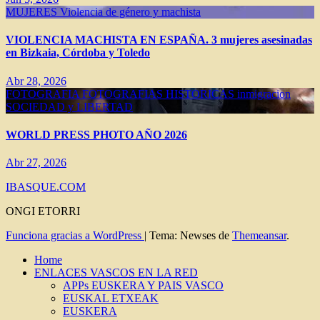
MUJERES
Violencia de género y machista
VIOLENCIA MACHISTA EN ESPAÑA. 3 mujeres asesinadas
en Bizkaia, Córdoba y Toledo
Abr 28, 2026
FOTOGRAFIA
FOTOGRAFIAS HISTORICAS
inmigracion
SOCIEDAD y LIBERTAD
WORLD PRESS PHOTO AÑO 2026
Abr 27, 2026
IBASQUE.COM
ONGI ETORRI
Funciona gracias a WordPress
|
Tema: Newses de
Themeansar
.
Home
ENLACES VASCOS EN LA RED
APPs EUSKERA Y PAIS VASCO
EUSKAL ETXEAK
EUSKERA