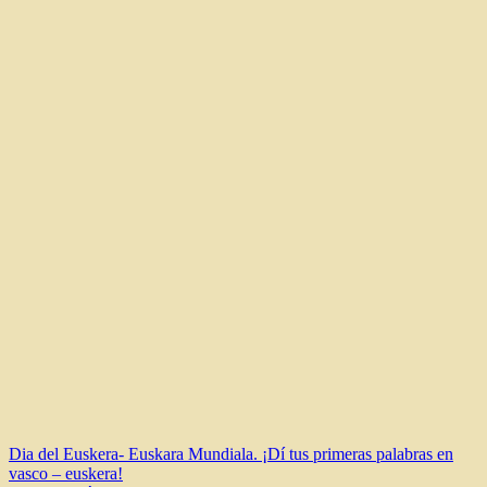
Navegación
Dia del Euskera- Euskara Mundiala. ¡Dí tus primeras palabras en
vasco – euskera!
de