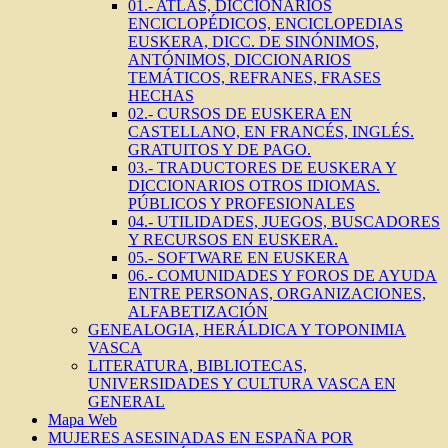
01.- ATLAS, DICCIONARIOS
ENCICLOPÉDICOS, ENCICLOPEDIAS
EUSKERA, DICC. DE SINÓNIMOS,
ANTÓNIMOS, DICCIONARIOS
TEMÁTICOS, REFRANES, FRASES
HECHAS
02.- CURSOS DE EUSKERA EN
CASTELLANO, EN FRANCÉS, INGLÉS.
GRATUITOS Y DE PAGO.
03.- TRADUCTORES DE EUSKERA Y
DICCIONARIOS OTROS IDIOMAS.
PÚBLICOS Y PROFESIONALES
04.- UTILIDADES, JUEGOS, BUSCADORES
Y RECURSOS EN EUSKERA.
05.- SOFTWARE EN EUSKERA
06.- COMUNIDADES Y FOROS DE AYUDA
ENTRE PERSONAS, ORGANIZACIONES,
ALFABETIZACIÓN
GENEALOGIA, HERÁLDICA Y TOPONIMIA
VASCA
LITERATURA, BIBLIOTECAS,
UNIVERSIDADES Y CULTURA VASCA EN
GENERAL
Mapa Web
MUJERES ASESINADAS EN ESPAÑA POR