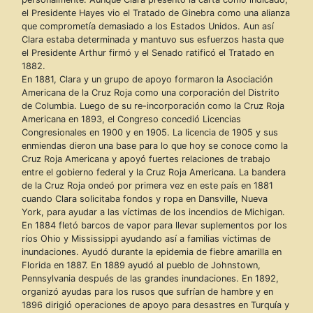
el Presidente Hayes vio el Tratado de Ginebra como una alianza
que comprometía demasiado a los Estados Unidos. Aun así
Clara estaba determinada y mantuvo sus esfuerzos hasta que
el Presidente Arthur firmó y el Senado ratificó el Tratado en
1882.
En 1881, Clara y un grupo de apoyo formaron la Asociación
Americana de la Cruz Roja como una corporación del Distrito
de Columbia. Luego de su re-incorporación como la Cruz Roja
Americana en 1893, el Congreso concedió Licencias
Congresionales en 1900 y en 1905. La licencia de 1905 y sus
enmiendas dieron una base para lo que hoy se conoce como la
Cruz Roja Americana y apoyó fuertes relaciones de trabajo
entre el gobierno federal y la Cruz Roja Americana. La bandera
de la Cruz Roja ondeó por primera vez en este país en 1881
cuando Clara solicitaba fondos y ropa en Dansville, Nueva
York, para ayudar a las víctimas de los incendios de Michigan.
En 1884 fletó barcos de vapor para llevar suplementos por los
ríos Ohio y Mississippi ayudando así a familias víctimas de
inundaciones. Ayudó durante la epidemia de fiebre amarilla en
Florida en 1887. En 1889 ayudó al pueblo de Johnstown,
Pennsylvania después de las grandes inundaciones. En 1892,
organizó ayudas para los rusos que sufrían de hambre y en
1896 dirigió operaciones de apoyo para desastres en Turquía y