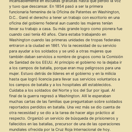
incansablemente en escuelas gratuitas hasta que perdió la voz
y tuvo que descansar. En 1854 pasó a ser la primera
funcionaria femenina de la Oficina de Patentes en Washington,
D.C.. Ganó el derecho a tener un trabajo con escritorio en una
oficina del gobierno federal aun cuando las mujeres tenían
llevar su trabajo a casa. Su más grande logro como pionera fue
cuando casi tenía 40 años. Clara estaba trabajando en
Washington cuando las primeras unidades de tropas federales
entraron a la ciudad en 1861. Vio la necesidad de su servicio
para ayudar a los soldados y se unió a otras mujeres que
también daban servicios a nombre de grupos como la Comisión
de Sanidad de los EEUU. Al principio el gobierno no la dejaba ir
a los campos de batalla, porque eran muy peligrosos para una
mujer. Estuvo detrás de líderes en el gobierno y en la milicia
hasta que logró licencia para llevar sus servicios voluntarios a
los campos de batalla y a los hospitales allí establecidos.
Cuidaba a los soldados del Norte y los del Sur por igual. Al
final de la guerra regresó a Washington. Allí le esperaban
muchas cartas de las familias que preguntaban sobre soldados
reportados perdidos en batalla. Una vez más se dio cuenta de
otra necesidad y se dio a la tarea de hacer algo práctico al
respecto. Organizó un servicio de búsqueda de prisioneros y
fallecidos en las batallas, precursor de una de las operaciones
mundiales ofrecida por la Cruz Roja Internacional de hoy.