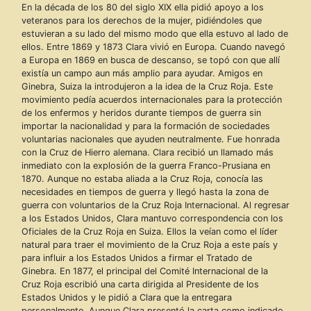
En la década de los 80 del siglo XIX ella pidió apoyo a los
veteranos para los derechos de la mujer, pidiéndoles que
estuvieran a su lado del mismo modo que ella estuvo al lado de
ellos. Entre 1869 y 1873 Clara vivió en Europa. Cuando navegó
a Europa en 1869 en busca de descanso, se topó con que allí
existía un campo aun más amplio para ayudar. Amigos en
Ginebra, Suiza la introdujeron a la idea de la Cruz Roja. Este
movimiento pedía acuerdos internacionales para la protección
de los enfermos y heridos durante tiempos de guerra sin
importar la nacionalidad y para la formación de sociedades
voluntarias nacionales que ayuden neutralmente. Fue honrada
con la Cruz de Hierro alemana. Clara recibió un llamado más
inmediato con la explosión de la guerra Franco-Prusiana en
1870. Aunque no estaba aliada a la Cruz Roja, conocía las
necesidades en tiempos de guerra y llegó hasta la zona de
guerra con voluntarios de la Cruz Roja Internacional. Al regresar
a los Estados Unidos, Clara mantuvo correspondencia con los
Oficiales de la Cruz Roja en Suiza. Ellos la veían como el líder
natural para traer el movimiento de la Cruz Roja a este país y
para influir a los Estados Unidos a firmar el Tratado de
Ginebra. En 1877, el principal del Comité Internacional de la
Cruz Roja escribió una carta dirigida al Presidente de los
Estados Unidos y le pidió a Clara que la entregara
personalmente. Aunque Clara presentó la carta como indicado,