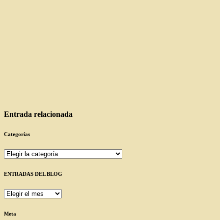
Entrada relacionada
Categorías
Categorías
ENTRADAS DEL BLOG
ENTRADAS
DEL
BLOG
Meta