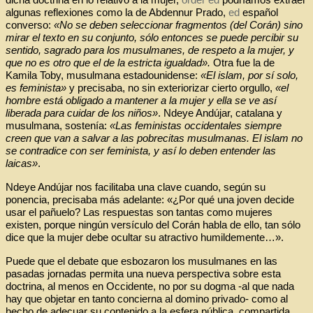
algunas reflexiones como la de Abdennur Prado,
ed
español
converso:
«No se deben seleccionar fragmentos (del Corán) sino
mirar el texto en su conjunto, sólo entonces se puede percibir su
sentido, sagrado para los musulmanes, de respeto a la mujer, y
que no es otro que el de la estricta igualdad».
Otra fue la de
Kamila Toby, musulmana estadounidense:
«El islam, por sí solo,
es feminista»
y precisaba, no sin exteriorizar cierto orgullo,
«el
hombre está obligado a mantener a la mujer y ella se ve así
liberada para cuidar de los niños»
. Ndeye Andújar, catalana y
musulmana, sostenía:
«Las feministas occidentales siempre
creen que van a salvar a las pobrecitas musulmanas. El islam no
se contradice con ser feminista, y así lo deben entender las
laicas»
.
Ndeye Andújar nos facilitaba una clave cuando, según su
ponencia, precisaba más adelante: «¿Por qué una joven decide
usar el pañuelo? Las respuestas son tantas como mujeres
existen, porque ningún versículo del Corán habla de ello, tan sólo
dice que la mujer debe ocultar su atractivo humildemente…».
Puede que el debate que esbozaron los musulmanes en las
pasadas jornadas permita una nueva perspectiva sobre esta
doctrina, al menos en Occidente, no por su dogma -al que nada
hay que objetar en tanto concierna al domino privado- como al
hecho de adecuar su contenido a la esfera pública, compartida