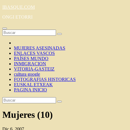
Saltar
IBASQUE.COM
al
ONGI ETORRI
contenido
MUJERES ASESINADAS
ENLACES VASCOS
PAÍSES MUNDO
INMIGRACION
VITORIA-GASTEIZ
cultura google
FOTOGRAFIAS HISTORICAS
EUSKAL ETXEAK
PAGINA INICIO
Mujeres (10)
Dic 6, 2007