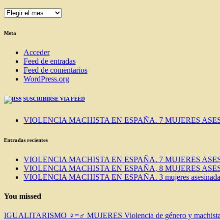
ENTRADAS
DEL
BLOG
Meta
Acceder
Feed de entradas
Feed de comentarios
WordPress.org
SUSCRIBIRSE VIA FEED
VIOLENCIA MACHISTA EN ESPAÑA. 7 MUJERES ASES
Entradas recientes
VIOLENCIA MACHISTA EN ESPAÑA. 7 MUJERES ASES
VIOLENCIA MACHISTA EN ESPAÑA, 8 MUJERES ASES
VIOLENCIA MACHISTA EN ESPAÑA. 3 mujeres asesinadas e
You missed
IGUALITARISMO ♀=♂
MUJERES
Violencia de género y machist