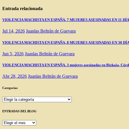
de
entradas
Entrada relacionada
VIOLENCIA MACHISTA EN ESPAÑA. 7 MUJERES ASESINADAS EN 11 DÍ
Jul 14, 2026
Juanlas Beltrán de Guevara
VIOLENCIA MACHISTA EN ESPAÑA, 8 MUJERES ASESINADAS EN 30 DÍ
Jun 5, 2026
Juanlas Beltrán de Guevara
VIOLENCIA MACHISTA EN ESPAÑA. 3 mujeres asesinadas en Bizkaia, Córd
Abr 28, 2026
Juanlas Beltrán de Guevara
Categorías
Categorías
ENTRADAS DEL BLOG
ENTRADAS
DEL