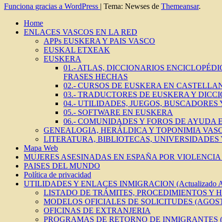
Funciona gracias a WordPress
|
Tema: Newses de
Themeansar
.
Home
ENLACES VASCOS EN LA RED
APPs EUSKERA Y PAIS VASCO
EUSKAL ETXEAK
EUSKERA
01.- ATLAS, DICCIONARIOS ENCICLOPÉD
FRASES HECHAS
02.- CURSOS DE EUSKERA EN CASTELLAN
03.- TRADUCTORES DE EUSKERA Y DICC
04.- UTILIDADES, JUEGOS, BUSCADORES
05.- SOFTWARE EN EUSKERA
06.- COMUNIDADES Y FOROS DE AYUDA
GENEALOGIA, HERÁLDICA Y TOPONIMIA VAS
LITERATURA, BIBLIOTECAS, UNIVERSIDADES
Mapa Web
MUJERES ASESINADAS EN ESPAÑA POR VIOLENCIA 
PAISES DEL MUNDO
Política de privacidad
UTILIDADES Y ENLACES INMIGRACION (Actualizado 
LISTADO DE TRÁMITES, PROCEDIMIENTOS Y 
MODELOS OFICIALES DE SOLICITUDES (AGOST
OFICINAS DE EXTRANJERIA
PROGRAMAS DE RETORNO DE INMIGRANTES (