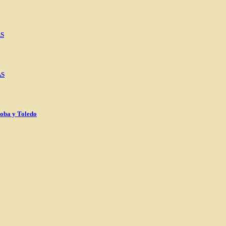
AS
AS
oba y Toledo