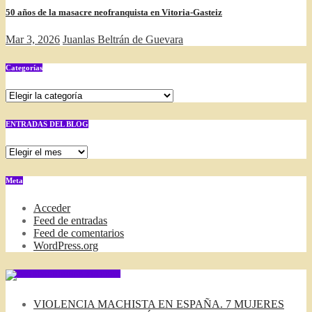
50 años de la masacre neofranquista en Vitoria-Gasteiz
Mar 3, 2026
Juanlas Beltrán de Guevara
Categorías
Categorías
ENTRADAS DEL BLOG
ENTRADAS
DEL
BLOG
Meta
Acceder
Feed de entradas
Feed de comentarios
WordPress.org
SUSCRIBIRSE VIA FEED
VIOLENCIA MACHISTA EN ESPAÑA. 7 MUJERES