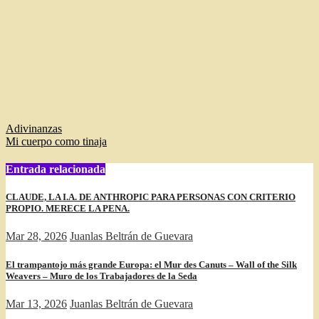
Navegación
Adivinanzas
Mi cuerpo como tinaja
de
entradas
Entrada relacionada
CLAUDE, LA I.A. DE ANTHROPIC PARA PERSONAS CON CRITERIO
PROPIO. MERECE LA PENA.
Mar 28, 2026
Juanlas Beltrán de Guevara
El trampantojo más grande Europa: el Mur des Canuts – Wall of the Silk
Weavers – Muro de los Trabajadores de la Seda
Mar 13, 2026
Juanlas Beltrán de Guevara