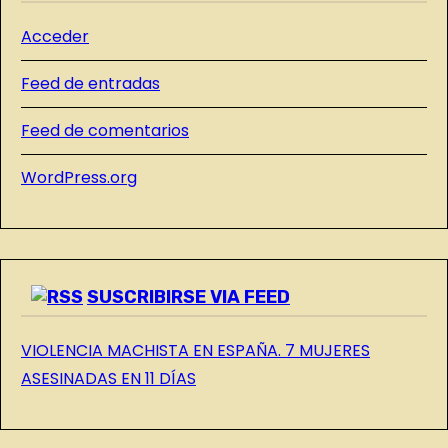
D
a
Acceder
A
s
S
Feed de entradas
D
E
Feed de comentarios
L
WordPress.org
B
L
O
G
SUSCRIBIRSE VIA FEED
VIOLENCIA MACHISTA EN ESPAÑA. 7 MUJERES
ASESINADAS EN 11 DÍAS