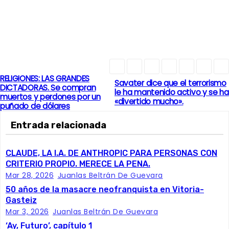
RELIGIONES: LAS GRANDES
N
Savater dice que el terrorismo
DICTADORAS. Se compran
le ha mantenido activo y se ha
muertos y perdones por un
a
«divertido mucho».
puñado de dólares
v
Entrada relacionada
e
CLAUDE, LA I.A. DE ANTHROPIC PARA PERSONAS CON
CRITERIO PROPIO. MERECE LA PENA.
g
Mar 28, 2026
Juanlas Beltrán De Guevara
a
50 años de la masacre neofranquista en Vitoria-
Gasteiz
c
Mar 3, 2026
Juanlas Beltrán De Guevara
‘Ay, Futuro’, capítulo 1