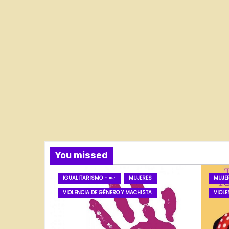
You missed
IGUALITARISMO ♀=♂
MUJERES
MUJE
VIOLENCIA DE GÉNERO Y MACHISTA
VIOLE