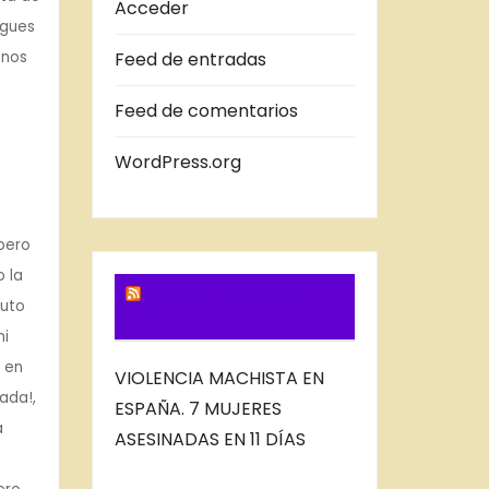
A
Acceder
ngues
S
 nos
Feed de entradas
D
E
Feed de comentarios
L
B
WordPress.org
L
O
¡pero
G
o la
SUSCRIBIRSE VIA
ruto
FEED
mi
á en
VIOLENCIA MACHISTA EN
ada!,
ESPAÑA. 7 MUJERES
a
ASESINADAS EN 11 DÍAS