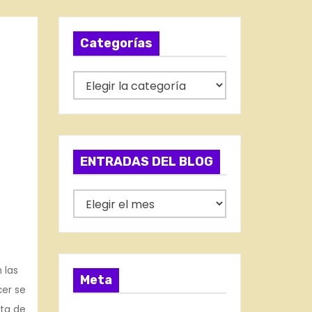
Categorías
C
a
t
e
g
ENTRADAS DEL BLOG
o
r
E
í
N
a
T
s
R
 las
A
Meta
cer se
D
sta de