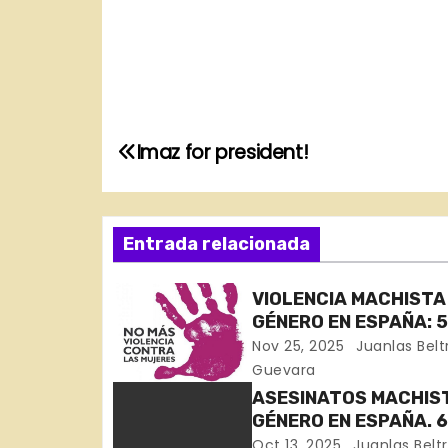
N
Imaz for president!
a
v
Entrada relacionada
e
VIOLENCIA MACHISTA
g
GÉNERO EN ESPAÑA: 
MUJERES ASESINADAS
Nov 25, 2025
Juanlas Belt
a
SEMANAS DE NOVIEMB
Guevara
Huelva, Zaragoza,
c
ASESINATOS MACHIS
Barcelona, Madrid y 
GÉNERO EN ESPAÑA. 
i
MUJERES ASESINADA
Oct 13, 2025
Juanlas Belt