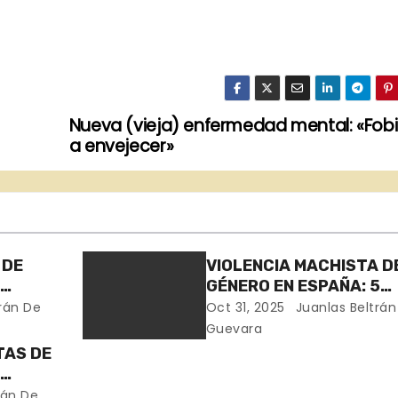
Nueva (vieja) enfermedad mental: «Fob
a envejecer»
 DE
VIOLENCIA MACHISTA D
5
GÉNERO EN ESPAÑA: 5
 EN 3
ASESINADAS EN 15 DÍAS
rán De
Oct 31, 2025
Juanlas Beltrán
RE (en
(Badajoz, Gipuzkoa, Mad
Guevara
Alicante y Murcia)
TAS DE
Málaga)
6
S EN
rán De