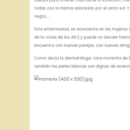
cuerpo para ofrecer más carne a «Lorenzo», mu
todas con la misma adoración por el astro sol. Y
negra….
Esta enfermedad, se acrecienta en las mujeres (
de la «crisis de los 40») y puede no decaer hast
encuentro con nuevas parejas, con nuevas amig
Como decía la dermatóloga: «Una morenita de ho
también las pieles blancas son dignas de acaric