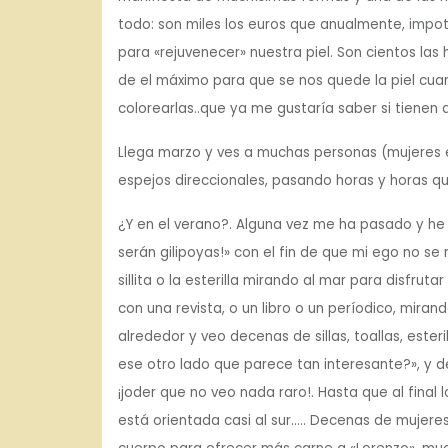
todo: son miles los euros que anualmente,
impo
para «rejuvenecer» nuestra piel. Son cientos la
de el máximo para que se nos quede la piel cua
colorearlas..que ya me gustaría saber si tienen 
Llega marzo y ves a muchas personas (mujeres e
espejos direccionales, pasando horas y horas que
¿Y en el verano?. Alguna vez me ha pasado y he 
serán gilipoyas!» con el fin de que mi ego no se r
sillita o la esterilla mirando al mar para disfruta
con una revista, o un libro o un períodico, miran
alrededor y veo decenas de sillas, toallas, este
ese otro lado que parece tan interesante?», y d
¡joder que no veo nada raro!. Hasta que al final 
está orientada casi al sur….. Decenas de mujeres