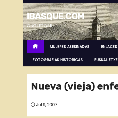
S
a
IBASQUE.COM
l
t
ONGI ETORRI
a
r
MUJERES ASESINADAS
ENLACES
a
l
FOTOGRAFIAS HISTORICAS
EUSKAL ETX
c
o
n
Nueva (vieja) enf
t
e
n
Jul 9, 2007
i
d