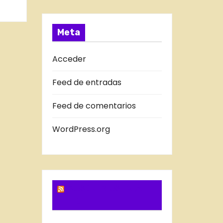
a
T
s
R
A
Meta
D
A
Acceder
S
Feed de entradas
D
E
Feed de comentarios
L
B
WordPress.org
L
O
G
SUSCRIBIRSE VIA
FEED