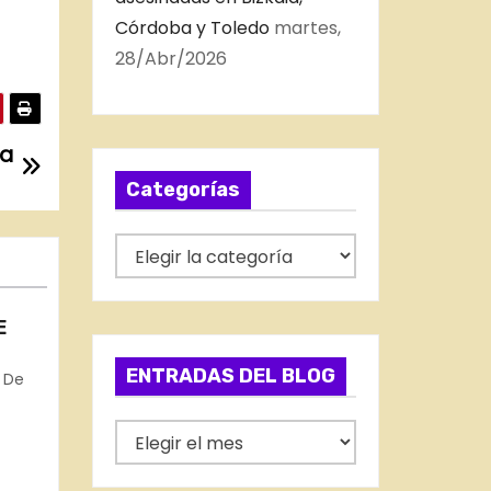
Córdoba y Toledo
martes,
28/Abr/2026
ia
Categorías
C
a
t
E
e
g
ENTRADAS DEL BLOG
 De
o
rid,
r
E
í
N