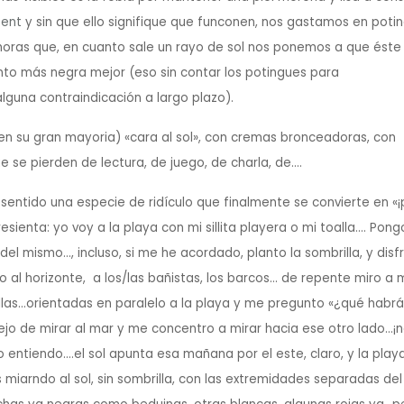
tent
y sin que ello signifique que funconen, nos gastamos en poti
s horas que, en cuanto sale un rayo de sol nos ponemos a que éste
nto más negra mejor (eso sin contar los potingues para
alguna contraindicación a largo plazo).
n su gran mayoria) «cara al sol», con cremas bronceadoras, con
 se pierden de lectura, de juego, de charla, de….
sentido una especie de ridículo que finalmente se convierte en «
esienta: yo voy a la playa con mi sillita playera o mi toalla…. Pong
r del mismo…, incluso, si me he acordado, planto la sombrilla, y disf
do al horizonte, a los/las bañistas, los barcos… de repente miro a 
rillas…orientadas en paralelo a la playa y me pregunto «¿qué habr
ejo de mirar al mar y me concentro a mirar hacia ese otro lado…¡n
lo entiendo….el sol apunta esa mañana por el este, claro, y la play
 miarndo al sol, sin sombrilla, con las extremidades separadas del