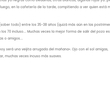
chas ya negras como beduinas, otras blancas, algunas rojas ya…p
 luego, en la cafetería de la tarde, compitiendo a ver quien está 
sober todo) entre los 35-38 años (quizá más aún en las postrime
a los 70 incluso…. Muchas veces la mejor forma de salir del pozo es
as o amigos….
y será una veijita arrugada del mañana». Ojo con el sol amigas,
iar, muchas veces incuso más suaves.