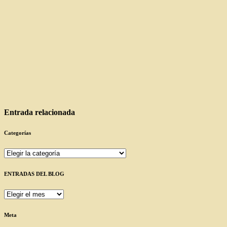
Entrada relacionada
Categorías
Categorías
ENTRADAS DEL BLOG
ENTRADAS
DEL
BLOG
Meta