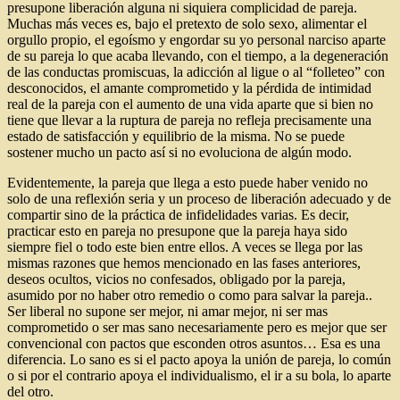
presupone liberación alguna ni siquiera complicidad de pareja.
Muchas más veces es, bajo el pretexto de solo sexo, alimentar el
orgullo propio, el egoísmo y engordar su yo personal narciso aparte
de su pareja lo que acaba llevando, con el tiempo, a la degeneración
de las conductas promiscuas, la adicción al ligue o al “folleteo” con
desconocidos, el amante comprometido y la pérdida de intimidad
real de la pareja con el aumento de una vida aparte que si bien no
tiene que llevar a la ruptura de pareja no refleja precisamente una
estado de satisfacción y equilibrio de la misma. No se puede
sostener mucho un pacto así si no evoluciona de algún modo.
Evidentemente, la pareja que llega a esto puede haber venido no
solo de una reflexión seria y un proceso de liberación adecuado y de
compartir sino de la práctica de infidelidades varias. Es decir,
practicar esto en pareja no presupone que la pareja haya sido
siempre fiel o todo este bien entre ellos. A veces se llega por las
mismas razones que hemos mencionado en las fases anteriores,
deseos ocultos, vicios no confesados, obligado por la pareja,
asumido por no haber otro remedio o como para salvar la pareja..
Ser liberal no supone ser mejor, ni amar mejor, ni ser mas
comprometido o ser mas sano necesariamente pero es mejor que ser
convencional con pactos que esconden otros asuntos… Esa es una
diferencia. Lo sano es si el pacto apoya la unión de pareja, lo común
o si por el contrario apoya el individualismo, el ir a su bola, lo aparte
del otro.