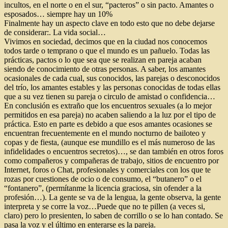
incultos, en el norte o en el sur, “pacteros” o sin pacto. Amantes o
esposados… siempre hay un 10%
Finalmente hay un aspecto clave en todo esto que no debe dejarse
de considerar:. La vida social…
Vivimos en sociedad, decimos que en la ciudad nos conocemos
todos tarde o temprano o que el mundo es un pañuelo. Todas las
prácticas, pactos o lo que sea que se realizan en pareja acaban
siendo de conocimiento de otras personas. A saber, los amantes
ocasionales de cada cual, sus conocidos, las parejas o desconocidos
del trío, los amantes estables y las personas conocidas de todas ellas
que a su vez tienen su pareja o circulo de amistad o confidencia…
En conclusión es extraño que los encuentros sexuales (a lo mejor
permitidos en esa pareja) no acaben saliendo a la luz por el tipo de
práctica. Esto en parte es debido a que esos amantes ocasiones se
encuentran frecuentemente en el mundo nocturno de bailoteo y
copas y de fiesta, (aunque ese mundillo es el más numeroso de las
infidelidades o encuentros secretos)…, se dan también en otros foros
como compañeros y compañeras de trabajo, sitios de encuentro por
Internet, foros o Chat, profesionales y comerciales con los que te
rozas por cuestiones de ocio o de consumo, el “butanero” o el
“fontanero”, (permítanme la licencia graciosa, sin ofender a la
profesión…). La gente se va de la lengua, la gente observa, la gente
interpreta y se corre la voz…Puede que no te pillen (a veces si,
claro) pero lo presienten, lo saben de corrillo o se lo han contado. Se
pasa la voz y el último en enterarse es la pareja.