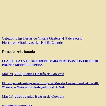
Navegación
Celedon y las fiestas de Vitoria-Gasteiz. 4-9 de agosto
Fiestas en Vitoria gasteiz- El Día Grande
de
entradas
Entrada relacionada
CLAUDE, LA I.A. DE ANTHROPIC PARA PERSONAS CON CRITERIO
PROPIO. MERECE LA PENA.
Mar 28, 2026
Juanlas Beltrán de Guevara
El trampantojo más grande Europa: el Mur des Canuts – Wall of the Silk
Weavers – Muro de los Trabajadores de la Seda
Mar 13, 2026
Juanlas Beltrán de Guevara
‘Ay, Futuro’, capítulo 1