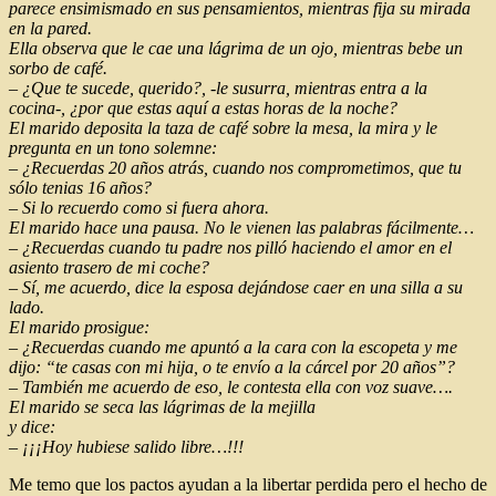
parece ensimismado en sus pensamientos, mientras fija su mirada
en la pared.
Ella observa que le cae una lágrima de un ojo, mientras bebe un
sorbo de café.
– ¿Que te sucede, querido?, -le susurra, mientras entra a la
cocina-, ¿por que estas aquí a estas horas de la noche?
El marido deposita la taza de café sobre la mesa, la mira y le
pregunta en un tono solemne:
– ¿Recuerdas 20 años atrás, cuando nos comprometimos, que tu
sólo tenias 16 años?
– Si lo recuerdo como si fuera ahora.
El marido hace una pausa. No le vienen las palabras fácilmente…
– ¿Recuerdas cuando tu padre nos pilló haciendo el amor en el
asiento trasero de mi coche?
– Sí, me acuerdo, dice la esposa dejándose caer en una silla a su
lado.
El marido prosigue:
– ¿Recuerdas cuando me apuntó a la cara con la escopeta y me
dijo: “te casas con mi hija, o te envío a la cárcel por 20 años”?
– También me acuerdo de eso, le contesta ella con voz suave….
El marido se seca las lágrimas de la mejilla
y dice:
– ¡¡¡Hoy hubiese salido libre…!!!
Me temo que los pactos ayudan a la libertar perdida pero el hecho de