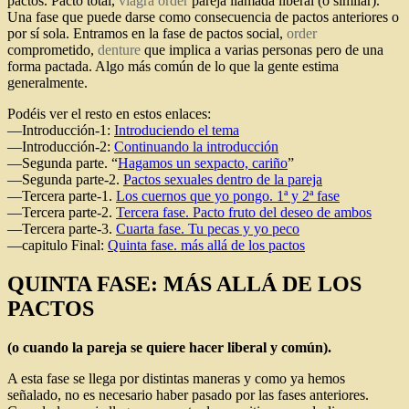
pactos. Pacto total,
viagra order
pareja llamada liberal (o similar).
Una fase que puede darse como consecuencia de pactos anteriores o
por sí sola. Entramos en la fase de pactos social,
order
comprometido,
denture
que implica a varias personas pero de una
forma pactada. Algo más común de lo que la gente estima
generalmente.
Podéis ver el resto en estos enlaces:
—Introducción-1:
Introduciendo el tema
—Introducción-2:
Continuando la introducción
—Segunda parte. “
Hagamos un sexpacto, cariño
”
—Segunda parte-2.
Pactos sexuales dentro de la pareja
—Tercera parte-1.
Los cuernos que yo pongo. 1ª y 2ª fase
—Tercera parte-2.
Tercera fase. Pacto fruto del deseo de ambos
—Tercera parte-3.
Cuarta fase. Tu pecas y yo peco
—capitulo Final:
Quinta fase. más allá de los pactos
QUINTA FASE: MÁS ALLÁ DE LOS
PACTOS
(o cuando la pareja se quiere hacer liberal y común).
A esta fase se llega por distintas maneras y como ya hemos
señalado, no es necesario haber pasado por las fases anteriores.