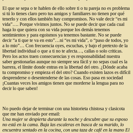
El que se sepa o te hablen de ello sobre ti o tu pareja no es problema
si tú lo tienes claro pero tus amigos y familiares no tienen por qué
tenerlo y con ellos también hay compromisos. No vale decir “es mi
vida”…. Porque vivimos juntos. No se puede decir que cada cual
haga lo que quiera con su vida porque los demás tenemos
sentimientos y para egoismos ya tenemos bastante. No se puede
decir “a ti que te va en esto”…ni “es mi vida”, o “paso de todos, yo
a lo mio”… Con frecuencia oyes, escuchas, y bajo el pretexto de la
libertad individual o que a ti no te afecta…, callas o solo criticas.
Pero los actos traen consecuencias y es responsabilidad nuestra
saber gestionarlas aunque no siempre sea fácil y no sepas cual es la
barrera, el límite donde entras en la libertad del otro. ¿Dónde acaba
tu compromiso y empieza el del otro? Cuando existen lazos es difícil
desprenderse o desentenderse de las cosas. Eso pasa en sociedad
¡Cuantas veces los amigos tienen que morderse la lengua para no
decir lo que saben!
No puedo dejar de terminar con una historieta chistosa y clasicota
que me han enviado por email:
Una mujer se despierta durante la noche y descubre que su esposo
no está en la cama. Baja las escaleras en busca de su marido, lo
encuentra sentado en la cocina, con una taza de café en la mano El