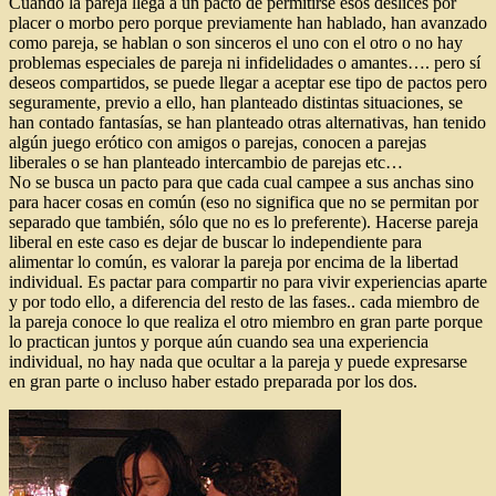
Cuando la pareja llega a un pacto de permitirse esos deslices por
placer o morbo pero porque previamente han hablado, han avanzado
como pareja, se hablan o son sinceros el uno con el otro o no hay
problemas especiales de pareja ni infidelidades o amantes…. pero sí
deseos compartidos, se puede llegar a aceptar ese tipo de pactos pero
seguramente, previo a ello, han planteado distintas situaciones, se
han contado fantasías, se han planteado otras alternativas, han tenido
algún juego erótico con amigos o parejas, conocen a parejas
liberales o se han planteado intercambio de parejas etc…
No se busca un pacto para que cada cual campee a sus anchas sino
para hacer cosas en común (eso no significa que no se permitan por
separado que también, sólo que no es lo preferente). Hacerse pareja
liberal en este caso es dejar de buscar lo independiente para
alimentar lo común, es valorar la pareja por encima de la libertad
individual. Es pactar para compartir no para vivir experiencias aparte
y por todo ello, a diferencia del resto de las fases.. cada miembro de
la pareja conoce lo que realiza el otro miembro en gran parte porque
lo practican juntos y porque aún cuando sea una experiencia
individual, no hay nada que ocultar a la pareja y puede expresarse
en gran parte o incluso haber estado preparada por los dos.