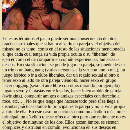
En estos términos el pacto puede ser una consecuencia de otras
prácticas sexuales que sí han realizado en pareja y el objetivo del
mismo no es tanto, como en el resto de las situaciones mencionadas,
el que cada cual tenga su vida propia oculta o su “libertad” de
ejercer como el de compartir en común experiencias, fantasías o
deseos. En esta situación, se puede jugar en pareja, se puede desear
un trío o un bang gang (varias personas a la vez con uno o una), un
juego lésbico o ir a clubs liberales, dar un regalo sexual al otro o
tener sexo al lado de otra pareja viéndolo, hacer sexo en grupo,
hacer dogging (sexo al aire libre con otros mirando por ejemplo)
jugar a sexo y fantasías entre los dos, hacer intercambio de pareja
(swinging), compartir amigos o amigas especiales con derecho a
roce, etc….. No es que tenga que hacerse todo pero sí se llega a
distintas prácticas donde lo principal es la pareja y no la vida propia
aparte de ella. En este caso un pacto es como un añadido más, no el
principal, un añadido que se ofrece al otro pero que realmente no es
el objetivo de ninguno de los dos. Ellos gozan juntos, se sienten
cómplices y disfrutan en común, evolucionan en sus deseos en