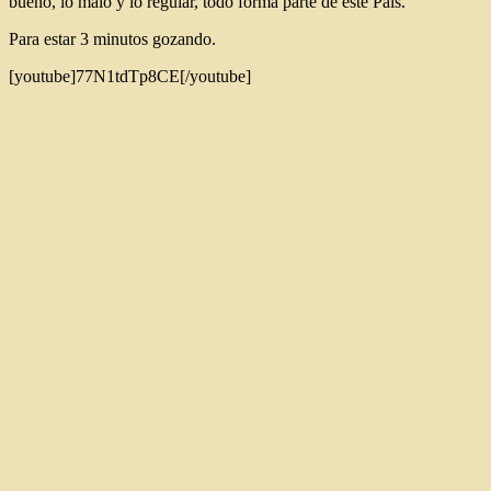
bueno, lo malo y lo regular, todo forma parte de este País.
Para estar 3 minutos gozando.
[youtube]77N1tdTp8CE[/youtube]