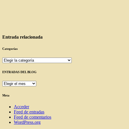
Entrada relacionada
Categorías
Categorías
ENTRADAS DEL BLOG
ENTRADAS
DEL
BLOG
Meta
Acceder
Feed de entradas
Feed de comentarios
WordPress.org