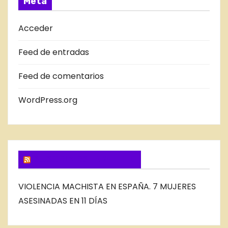
Meta
D
A
Acceder
S
Feed de entradas
D
E
Feed de comentarios
L
B
WordPress.org
L
O
G
SUSCRIBIRSE VIA FEED
VIOLENCIA MACHISTA EN ESPAÑA. 7 MUJERES
ASESINADAS EN 11 DÍAS