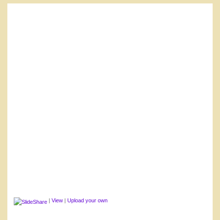
o
|
View
|
Upload your own