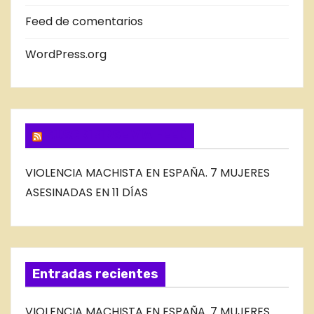
E
Feed de comentarios
L
B
WordPress.org
L
O
G
SUSCRIBIRSE VIA FEED
VIOLENCIA MACHISTA EN ESPAÑA. 7 MUJERES
ASESINADAS EN 11 DÍAS
Entradas recientes
VIOLENCIA MACHISTA EN ESPAÑA. 7 MUJERES