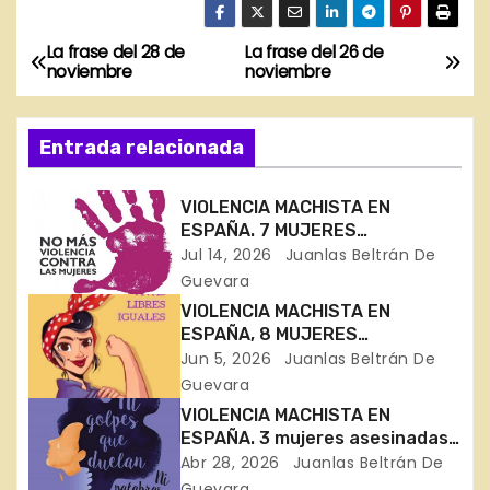
La frase del 28 de
La frase del 26 de
N
noviembre
noviembre
a
Entrada relacionada
v
e
VIOLENCIA MACHISTA EN
ESPAÑA. 7 MUJERES
g
ASESINADAS EN 11 DÍAS
Jul 14, 2026
Juanlas Beltrán De
Guevara
a
VIOLENCIA MACHISTA EN
c
ESPAÑA, 8 MUJERES
ASESINADAS EN 30 DÍAS
Jun 5, 2026
Juanlas Beltrán De
i
Guevara
VIOLENCIA MACHISTA EN
ó
ESPAÑA. 3 mujeres asesinadas
en Bizkaia, Córdoba y Toledo
Abr 28, 2026
Juanlas Beltrán De
n
Guevara