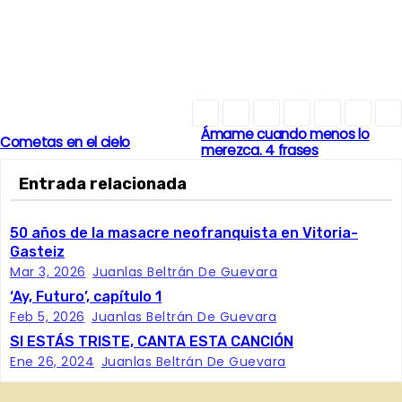
Ámame cuando menos lo
N
Cometas en el cielo
merezca. 4 frases
a
Entrada relacionada
v
50 años de la masacre neofranquista en Vitoria-
e
Gasteiz
Mar 3, 2026
Juanlas Beltrán De Guevara
g
‘Ay, Futuro’, capítulo 1
Feb 5, 2026
Juanlas Beltrán De Guevara
a
SI ESTÁS TRISTE, CANTA ESTA CANCIÓN
Ene 26, 2024
Juanlas Beltrán De Guevara
c