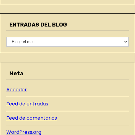
a
t
e
ENTRADAS DEL BLOG
g
o
E
r
N
í
T
a
R
s
Meta
A
D
Acceder
A
S
Feed de entradas
D
E
Feed de comentarios
L
WordPress.org
B