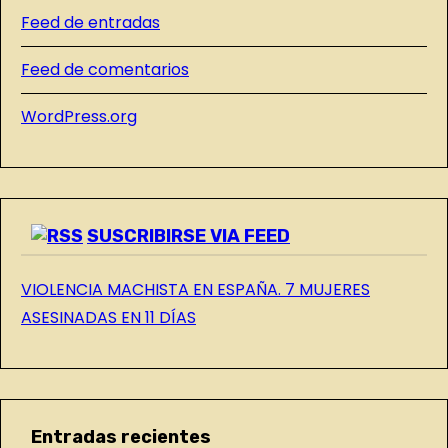
S
a
Feed de entradas
D
s
E
Feed de comentarios
L
WordPress.org
B
L
O
G
SUSCRIBIRSE VIA FEED
VIOLENCIA MACHISTA EN ESPAÑA. 7 MUJERES
ASESINADAS EN 11 DÍAS
Entradas recientes