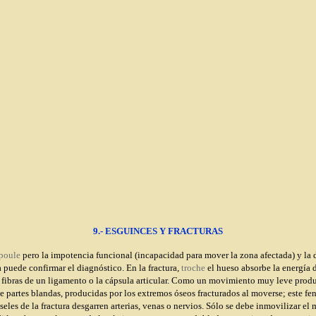
9.- ESGUINCES Y FRACTURAS
poule
pero la impotencia funcional (incapacidad para mover la zona afectada) y la d
a puede confirmar el diagnóstico. En la fractura,
troche
el hueso absorbe la energía d
 fibras de un ligamento o la cápsula articular. Como un movimiento muy leve produc
e partes blandas, producidas por los extremos óseos fracturados al moverse; este fe
es de la fractura desgarren arterias, venas o nervios. Sólo se debe inmovilizar el 