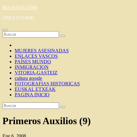
Saltar
IBASQUE.COM
al
ONGI ETORRI
contenido
MUJERES ASESINADAS
ENLACES VASCOS
PAÍSES MUNDO
INMIGRACION
VITORIA-GASTEIZ
cultura google
FOTOGRAFIAS HISTORICAS
EUSKAL ETXEAK
PAGINA INICIO
Primeros Auxilios (9)
Ene 6, 2008