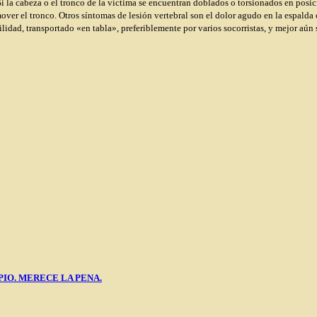
 Si la cabeza o el tronco de la víctima se encuentran doblados o torsionados en pos
er el tronco. Otros síntomas de lesión vertebral son el dolor agudo en la espalda o
lidad, transportado «en tabla», preferiblemente por varios socorristas, y mejor aún
PIO. MERECE LA PENA.