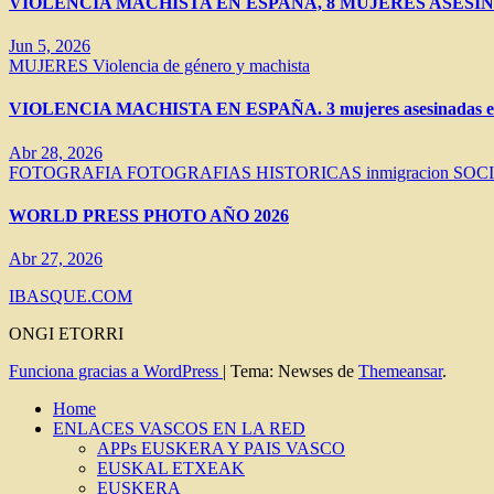
VIOLENCIA MACHISTA EN ESPAÑA, 8 MUJERES ASESIN
Jun 5, 2026
MUJERES
Violencia de género y machista
VIOLENCIA MACHISTA EN ESPAÑA. 3 mujeres asesinadas en 
Abr 28, 2026
FOTOGRAFIA
FOTOGRAFIAS HISTORICAS
inmigracion
SOC
WORLD PRESS PHOTO AÑO 2026
Abr 27, 2026
IBASQUE.COM
ONGI ETORRI
Funciona gracias a WordPress
|
Tema: Newses de
Themeansar
.
Home
ENLACES VASCOS EN LA RED
APPs EUSKERA Y PAIS VASCO
EUSKAL ETXEAK
EUSKERA