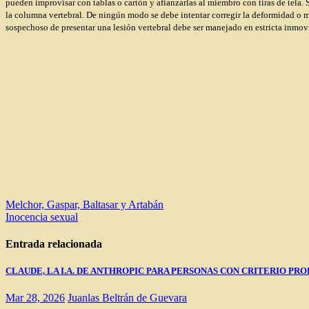
pueden improvisar con tablas o cartón y afianzarlas al miembro con tiras de tela.
la columna vertebral. De ningún modo se debe intentar corregir la deformidad o mov
sospechoso de presentar una lesión vertebral debe ser manejado en estricta inmovi
Navegación
Melchor, Gaspar, Baltasar y Artabán
Inocencia sexual
de
entradas
Entrada relacionada
CLAUDE, LA I.A. DE ANTHROPIC PARA PERSONAS CON CRITERIO PRO
Mar 28, 2026
Juanlas Beltrán de Guevara