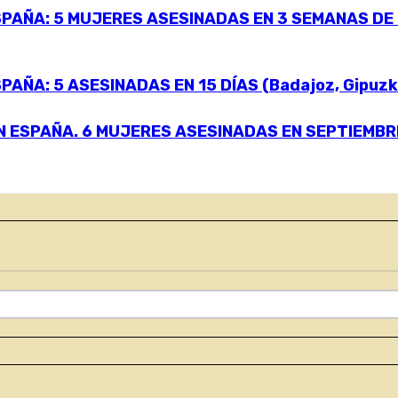
PAÑA: 5 MUJERES ASESINADAS EN 3 SEMANAS DE N
ÑA: 5 ASESINADAS EN 15 DÍAS (Badajoz, Gipuzkoa
SPAÑA. 6 MUJERES ASESINADAS EN SEPTIEMBRE (Se