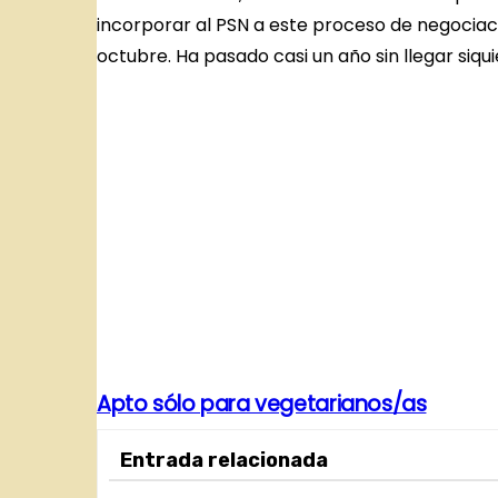
incorporar al PSN a este proceso de negociació
octubre. Ha pasado casi un año sin llegar siqu
N
Apto sólo para vegetarianos/as
a
Entrada relacionada
v