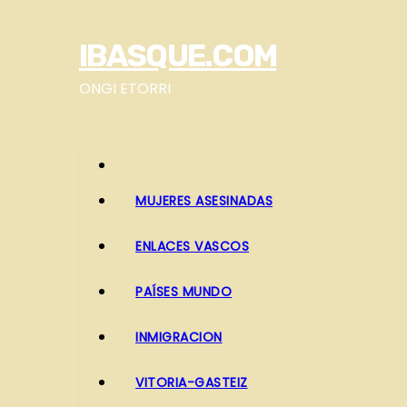
S
a
IBASQUE.COM
l
t
ONGI ETORRI
a
r
a
l
MUJERES ASESINADAS
c
o
ENLACES VASCOS
n
t
PAÍSES MUNDO
e
INMIGRACION
n
i
VITORIA-GASTEIZ
d