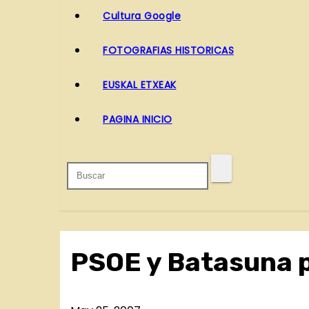
o
Cultura Google
FOTOGRAFIAS HISTORICAS
EUSKAL ETXEAK
PAGINA INICIO
PSOE y Batasuna p