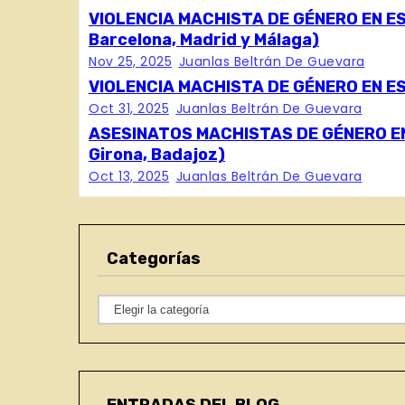
VIOLENCIA MACHISTA DE GÉNERO EN ES
e
Barcelona, Madrid y Málaga)
Nov 25, 2025
Juanlas Beltrán De Guevara
g
VIOLENCIA MACHISTA DE GÉNERO EN ESPA
a
Oct 31, 2025
Juanlas Beltrán De Guevara
ASESINATOS MACHISTAS DE GÉNERO EN E
c
Girona, Badajoz)
Oct 13, 2025
Juanlas Beltrán De Guevara
i
ó
n
Categorías
d
C
e
a
t
e
e