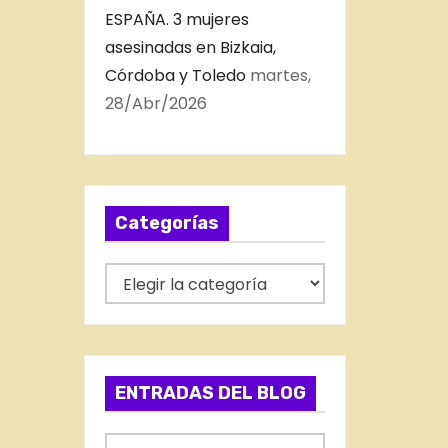
ESPAÑA. 3 mujeres
asesinadas en Bizkaia,
Córdoba y Toledo
martes,
28/Abr/2026
Categorías
C
a
t
e
g
ENTRADAS DEL BLOG
o
r
E