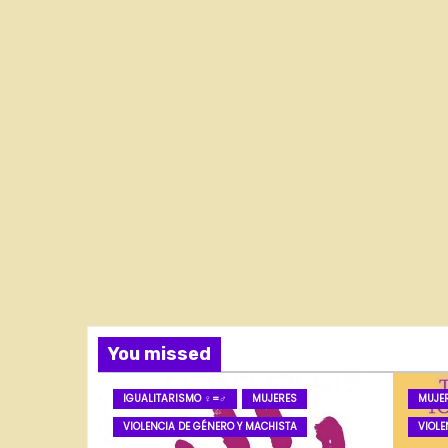
You missed
IGUALITARISMO ♀=♂
MUJERES
MUJE
VIOLENCIA DE GÉNERO Y MACHISTA
VIOLE