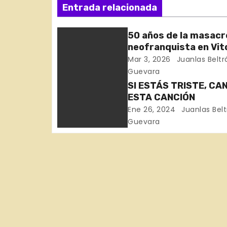
v
Entrada relacionada
e
50 años de la masacr
g
neofranquista en Vit
Gasteiz
Mar 3, 2026
Juanlas Beltr
a
Guevara
c
SI ESTÁS TRISTE, CA
ESTA CANCIÓN
i
Ene 26, 2024
Juanlas Bel
Guevara
ó
n
d
e
e