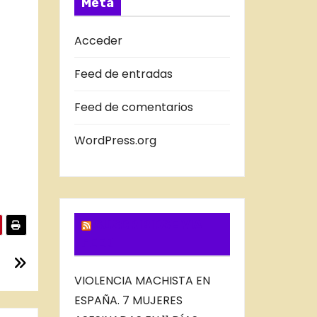
Meta
D
A
Acceder
S
Feed de entradas
D
E
Feed de comentarios
L
B
WordPress.org
L
O
G
SUSCRIBIRSE VIA
FEED
VIOLENCIA MACHISTA EN
ESPAÑA. 7 MUJERES