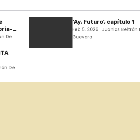
e
‘Ay, Futuro’, capítulo 1
oria-
Feb 5, 2026
Juanlas Beltrán
án De
Guevara
NTA
trán De