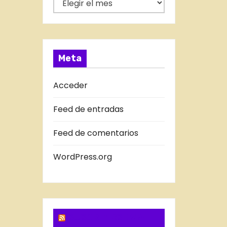
í
N
a
T
s
R
A
Meta
D
A
Acceder
S
Feed de entradas
D
E
Feed de comentarios
L
B
WordPress.org
L
O
G
SUSCRIBIRSE VIA