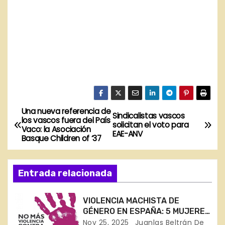
Una nueva referencia de
N
Sindicalistas vascos
los vascos fuera del País
solicitan el voto para
Vaco: la Asociación
a
EAE-ANV
Basque Children of ‘37
v
Entrada relacionada
e
g
VIOLENCIA MACHISTA DE
GÉNERO EN ESPAÑA: 5 MUJERES
a
ASESINADAS EN 3 SEMANAS DE
Nov 25, 2025
Juanlas Beltrán De