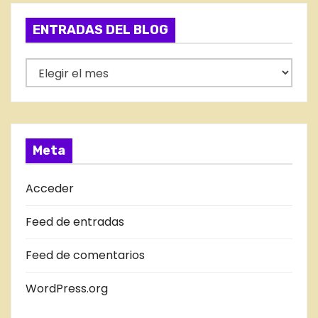
a
e
g
ENTRADAS DEL BLOG
d
o
a
r
E
í
N
s
a
T
s
R
A
Meta
D
A
Acceder
S
Feed de entradas
D
E
Feed de comentarios
L
B
WordPress.org
L