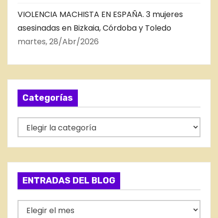
VIOLENCIA MACHISTA EN ESPAÑA. 3 mujeres
asesinadas en Bizkaia, Córdoba y Toledo
martes, 28/Abr/2026
Categorías
C
a
t
e
g
ENTRADAS DEL BLOG
o
r
E