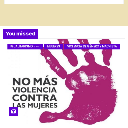
You missed
IGUALITARISMO ♀=♂
MUJERES
VIOLENCIA DE GÉNERO Y MACHISTA