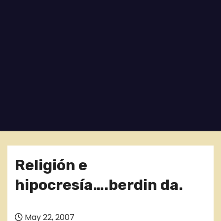
o
Religión e
hipocresía….berdin da.
May 22, 2007