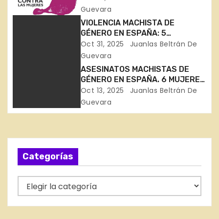
NOVIEMBRE (en Huelva,
Guevara
c
Zaragoza, Barcelona, Madrid y
VIOLENCIA MACHISTA DE
Málaga)
GÉNERO EN ESPAÑA: 5
i
ASESINADAS EN 15 DÍAS
Oct 31, 2025
Juanlas Beltrán De
(Badajoz, Gipuzkoa, Madrid,
ó
Guevara
Alicante y Murcia)
ASESINATOS MACHISTAS DE
n
GÉNERO EN ESPAÑA. 6 MUJERES
ASESINADAS EN SEPTIEMBRE
Oct 13, 2025
Juanlas Beltrán De
d
(Sevilla, Murcia, Sevilla, Málaga,
Guevara
Girona, Badajoz)
e
e
Categorías
n
t
C
a
r
t