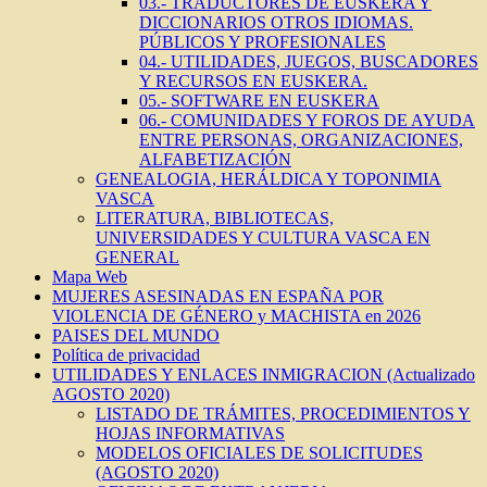
03.- TRADUCTORES DE EUSKERA Y
DICCIONARIOS OTROS IDIOMAS.
PÚBLICOS Y PROFESIONALES
04.- UTILIDADES, JUEGOS, BUSCADORES
Y RECURSOS EN EUSKERA.
05.- SOFTWARE EN EUSKERA
06.- COMUNIDADES Y FOROS DE AYUDA
ENTRE PERSONAS, ORGANIZACIONES,
ALFABETIZACIÓN
GENEALOGIA, HERÁLDICA Y TOPONIMIA
VASCA
LITERATURA, BIBLIOTECAS,
UNIVERSIDADES Y CULTURA VASCA EN
GENERAL
Mapa Web
MUJERES ASESINADAS EN ESPAÑA POR
VIOLENCIA DE GÉNERO y MACHISTA en 2026
PAISES DEL MUNDO
Política de privacidad
UTILIDADES Y ENLACES INMIGRACION (Actualizado
AGOSTO 2020)
LISTADO DE TRÁMITES, PROCEDIMIENTOS Y
HOJAS INFORMATIVAS
MODELOS OFICIALES DE SOLICITUDES
(AGOSTO 2020)