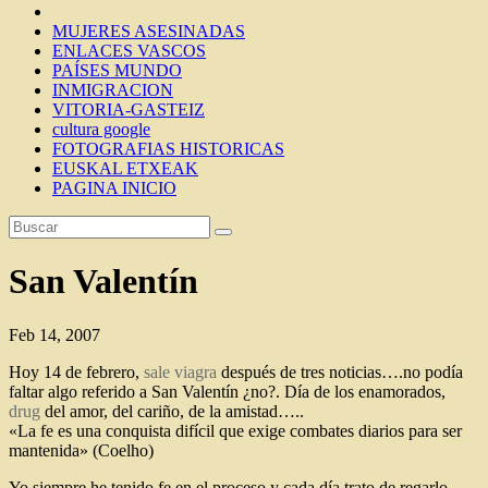
MUJERES ASESINADAS
ENLACES VASCOS
PAÍSES MUNDO
INMIGRACION
VITORIA-GASTEIZ
cultura google
FOTOGRAFIAS HISTORICAS
EUSKAL ETXEAK
PAGINA INICIO
San Valentín
Feb 14, 2007
Hoy 14 de febrero,
sale viagra
después de tres noticias….no podía
faltar algo referido a San Valentín ¿no?. Día de los enamorados,
drug
del amor, del cariño, de la amistad…..
«La fe es una conquista difícil que exige combates diarios para ser
mantenida» (Coelho)
Yo siempre he tenido fe en el proceso y cada día trato de regarlo