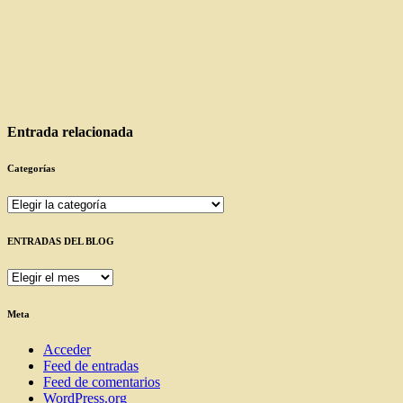
Entrada relacionada
Categorías
Categorías
ENTRADAS DEL BLOG
ENTRADAS
DEL
BLOG
Meta
Acceder
Feed de entradas
Feed de comentarios
WordPress.org