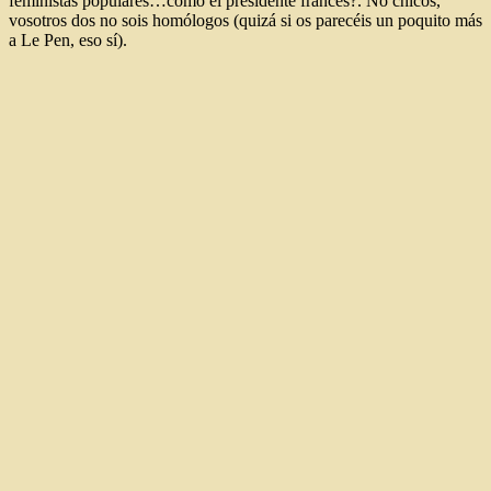
feministas populares…como el presidente francés?. No chicos,
vosotros dos no sois homólogos (quizá si os parecéis un poquito más
a Le Pen, eso sí).