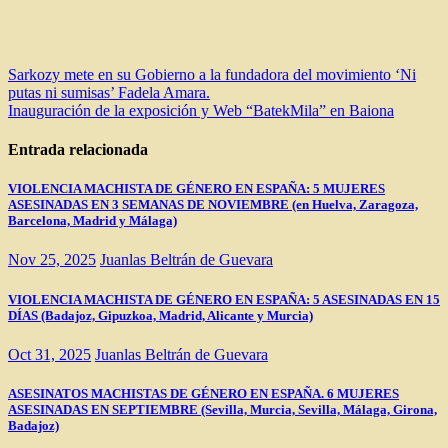
Navegación
Sarkozy mete en su Gobierno a la fundadora del movimiento ‘Ni
putas ni sumisas’ Fadela Amara.
de
Inauguración de la exposición y Web “BatekMila” en Baiona
entradas
Entrada relacionada
VIOLENCIA MACHISTA DE GÉNERO EN ESPAÑA: 5 MUJERES
ASESINADAS EN 3 SEMANAS DE NOVIEMBRE (en Huelva, Zaragoza,
Barcelona, Madrid y Málaga)
Nov 25, 2025
Juanlas Beltrán de Guevara
VIOLENCIA MACHISTA DE GÉNERO EN ESPAÑA: 5 ASESINADAS EN 15
DÍAS (Badajoz, Gipuzkoa, Madrid, Alicante y Murcia)
Oct 31, 2025
Juanlas Beltrán de Guevara
ASESINATOS MACHISTAS DE GÉNERO EN ESPAÑA. 6 MUJERES
ASESINADAS EN SEPTIEMBRE (Sevilla, Murcia, Sevilla, Málaga, Girona,
Badajoz)