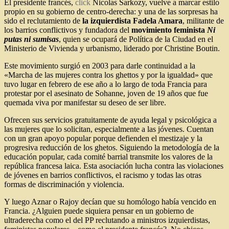
El presidente francés,
click
Nicolas Sarkozy, vuelve a marcar estilo
propio en su gobierno de centro-derecha: y una de las sorpresas ha
sido el reclutamiento de
la izquierdista Fadela Amara
, militante de
los barrios conflictivos y fundadora del
movimiento feminista
Ni
putas ni sumisas
, quien se ocupará de Política de la Ciudad en el
Ministerio de Vivienda y urbanismo, liderado por Christine Boutin.
Este movimiento surgió en 2003 para darle continuidad a la
«Marcha de las mujeres contra los ghettos y por la igualdad» que
tuvo lugar en febrero de ese año a lo largo de toda Francia para
protestar por el asesinato de Sohanne, joven de 19 años que fue
quemada viva por manifestar su deseo de ser libre.
Ofrecen sus servicios gratuitamente de ayuda legal y psicológica a
las mujeres que lo solicitan, especialmente a las jóvenes. Cuentan
con un gran apoyo popular porque defienden el mestizaje y la
progresiva reducción de los ghetos. Siguiendo la metodología de la
educación popular, cada comité barrial transmite los valores de la
república francesa laica. Esta
asociación lucha contra las violaciones
de jóvenes en barrios conflictivos, el racismo y todas las otras
formas de discriminación y violencia.
Y luego Aznar o Rajoy decían que su homólogo había vencido en
Francia. ¿Alguien puede siquiera pensar en un gobierno de
ultraderecha como el del PP reclutando a ministros izquierdistas,