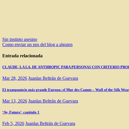
Navegación
Sin instinto asesino
Como enviar un pps del blog a alguien
de
entradas
Entrada relacionada
CLAUDE, LA I.A. DE ANTHROPIC PARA PERSONAS CON CRITERIO PRO
Mar 28, 2026
Juanlas Beltrán de Guevara
El trampantojo más grande Europa: el Mur des Canuts – Wall of the Silk Wea
Mar 13, 2026
Juanlas Beltrán de Guevara
‘Ay, Futuro’, capítulo 1
Feb 5, 2026
Juanlas Beltrán de Guevara