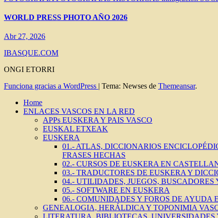
WORLD PRESS PHOTO AÑO 2026
Abr 27, 2026
IBASQUE.COM
ONGI ETORRI
Funciona gracias a WordPress
|
Tema: Newses de
Themeansar
.
Home
ENLACES VASCOS EN LA RED
APPs EUSKERA Y PAIS VASCO
EUSKAL ETXEAK
EUSKERA
01.- ATLAS, DICCIONARIOS ENCICLOPÉD
FRASES HECHAS
02.- CURSOS DE EUSKERA EN CASTELLAN
03.- TRADUCTORES DE EUSKERA Y DICC
04.- UTILIDADES, JUEGOS, BUSCADORES
05.- SOFTWARE EN EUSKERA
06.- COMUNIDADES Y FOROS DE AYUDA
GENEALOGIA, HERÁLDICA Y TOPONIMIA VAS
LITERATURA, BIBLIOTECAS, UNIVERSIDADES