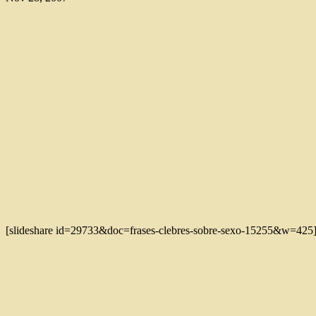
[slideshare id=29733&doc=frases-clebres-sobre-sexo-15255&w=425