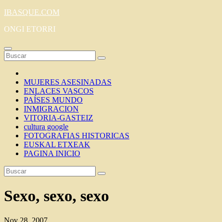
Saltar
IBASQUE.COM
al
ONGI ETORRI
contenido
MUJERES ASESINADAS
ENLACES VASCOS
PAÍSES MUNDO
INMIGRACION
VITORIA-GASTEIZ
cultura google
FOTOGRAFIAS HISTORICAS
EUSKAL ETXEAK
PAGINA INICIO
Sexo, sexo, sexo
Nov 28, 2007