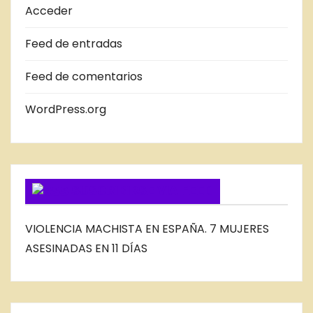
A
Acceder
S
Feed de entradas
D
E
Feed de comentarios
L
B
WordPress.org
L
O
G
SUSCRIBIRSE VIA FEED
VIOLENCIA MACHISTA EN ESPAÑA. 7 MUJERES
ASESINADAS EN 11 DÍAS