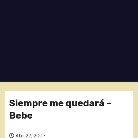
o
Siempre me quedará –
Bebe
Abr 27, 2007