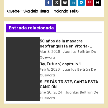
Bebe – Ska dela Tierra
Yolanda-Feli
N
a
Entrada relacionada
v
50 años de la masacre
e
neofranquista en Vitoria-
Gasteiz
Mar 3, 2026
Juanlas Beltrán De
g
Guevara
a
‘Ay, Futuro’, capítulo 1
Feb 5, 2026
Juanlas Beltrán De
c
Guevara
SI ESTÁS TRISTE, CANTA ESTA
i
CANCIÓN
Ene 26, 2024
Juanlas Beltrán De
ó
Guevara
n