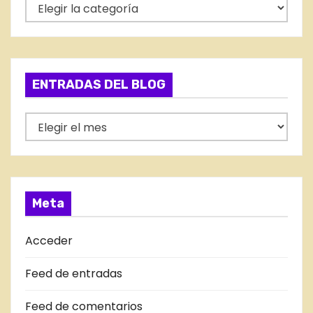
C
a
t
e
g
ENTRADAS DEL BLOG
o
r
E
í
N
a
T
s
R
A
Meta
D
A
Acceder
S
Feed de entradas
D
E
Feed de comentarios