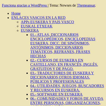
Funciona gracias a WordPress
|
Tema: Newses de
Themeansar
.
Home
ENLACES VASCOS EN LA RED
APPs EUSKERA Y PAIS VASCO
EUSKAL ETXEAK
EUSKERA
01.- ATLAS, DICCIONARIOS
ENCICLOPÉDICOS, ENCICLOPEDIAS
EUSKERA, DICC. DE SINÓNIMOS,
ANTÓNIMOS, DICCIONARIOS
TEMÁTICOS, REFRANES, FRASES
HECHAS
02.- CURSOS DE EUSKERA EN
CASTELLANO, EN FRANCÉS, INGLÉS.
GRATUITOS Y DE PAGO.
03.- TRADUCTORES DE EUSKERA Y
DICCIONARIOS OTROS IDIOMAS.
PÚBLICOS Y PROFESIONALES
04.- UTILIDADES, JUEGOS, BUSCADORES
Y RECURSOS EN EUSKERA.
05.- SOFTWARE EN EUSKERA
06.- COMUNIDADES Y FOROS DE AYUDA
ENTRE PERSONAS, ORGANIZACIONES,