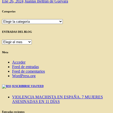
Ene 26, 2024
Juanlas Beltrán de Guevara
Categorías
Categorías
ENTRADAS DEL BLOG
ENTRADAS
DEL
BLOG
Meta
Acceder
Feed de entradas
Feed de comentarios
WordPress.org
SUSCRIBIRSE VIA FEED
VIOLENCIA MACHISTA EN ESPAÑA. 7 MUJERES
ASESINADAS EN 11 DÍAS
Entradas recientes