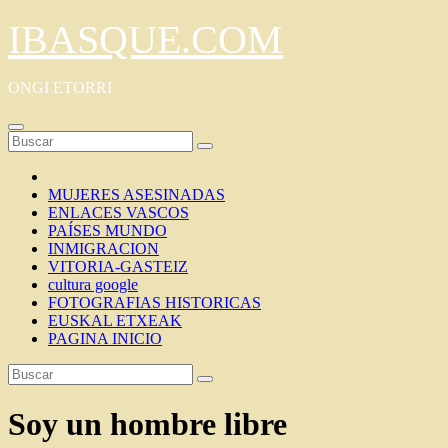
Saltar
IBASQUE.COM
al
contenido
ONGI ETORRI
MUJERES ASESINADAS
ENLACES VASCOS
PAÍSES MUNDO
INMIGRACION
VITORIA-GASTEIZ
cultura google
FOTOGRAFIAS HISTORICAS
EUSKAL ETXEAK
PAGINA INICIO
Soy un hombre libre