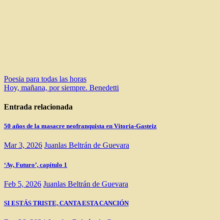
Navegación
Poesia para todas las horas
Hoy, mañana, por siempre. Benedetti
de
entradas
Entrada relacionada
50 años de la masacre neofranquista en Vitoria-Gasteiz
Mar 3, 2026
Juanlas Beltrán de Guevara
‘Ay, Futuro’, capítulo 1
Feb 5, 2026
Juanlas Beltrán de Guevara
SI ESTÁS TRISTE, CANTA ESTA CANCIÓN