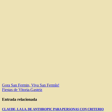
Navegación
Gora San Fermin, Viva San Fermín!
Fiestas de Vitoria-Gasteiz
de
entradas
Entrada relacionada
CLAUDE, LA I.A. DE ANTHROPIC PARA PERSONAS CON CRITERIO