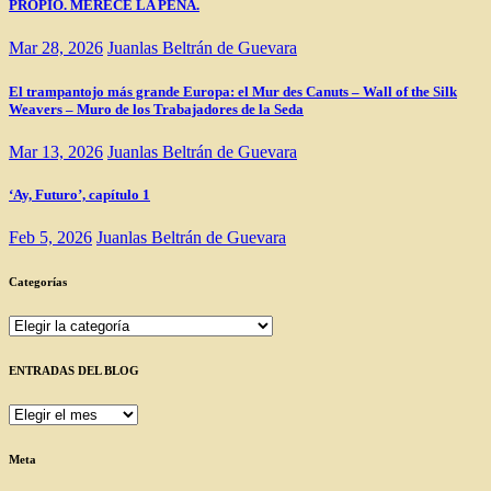
PROPIO. MERECE LA PENA.
Mar 28, 2026
Juanlas Beltrán de Guevara
El trampantojo más grande Europa: el Mur des Canuts – Wall of the Silk
Weavers – Muro de los Trabajadores de la Seda
Mar 13, 2026
Juanlas Beltrán de Guevara
‘Ay, Futuro’, capítulo 1
Feb 5, 2026
Juanlas Beltrán de Guevara
Categorías
Categorías
ENTRADAS DEL BLOG
ENTRADAS
DEL
BLOG
Meta