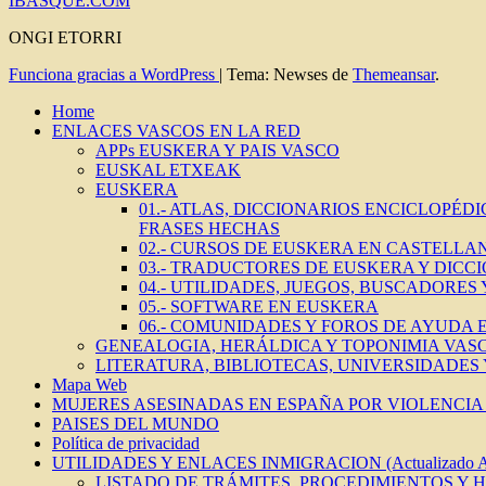
IBASQUE.COM
ONGI ETORRI
Funciona gracias a WordPress
|
Tema: Newses de
Themeansar
.
Home
ENLACES VASCOS EN LA RED
APPs EUSKERA Y PAIS VASCO
EUSKAL ETXEAK
EUSKERA
01.- ATLAS, DICCIONARIOS ENCICLOPÉD
FRASES HECHAS
02.- CURSOS DE EUSKERA EN CASTELLAN
03.- TRADUCTORES DE EUSKERA Y DICC
04.- UTILIDADES, JUEGOS, BUSCADORES
05.- SOFTWARE EN EUSKERA
06.- COMUNIDADES Y FOROS DE AYUDA
GENEALOGIA, HERÁLDICA Y TOPONIMIA VAS
LITERATURA, BIBLIOTECAS, UNIVERSIDADES
Mapa Web
MUJERES ASESINADAS EN ESPAÑA POR VIOLENCIA 
PAISES DEL MUNDO
Política de privacidad
UTILIDADES Y ENLACES INMIGRACION (Actualizado 
LISTADO DE TRÁMITES, PROCEDIMIENTOS Y 