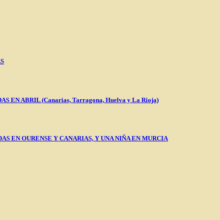
AS
 ABRIL (Canarias, Tarragona, Huelva y La Rioja)
AS EN OURENSE Y CANARIAS, Y UNA NIÑA EN MURCIA