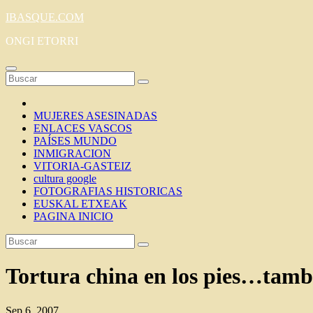
Saltar
IBASQUE.COM
al
ONGI ETORRI
contenido
MUJERES ASESINADAS
ENLACES VASCOS
PAÍSES MUNDO
INMIGRACION
VITORIA-GASTEIZ
cultura google
FOTOGRAFIAS HISTORICAS
EUSKAL ETXEAK
PAGINA INICIO
Tortura china en los pies…tamb
Sep 6, 2007