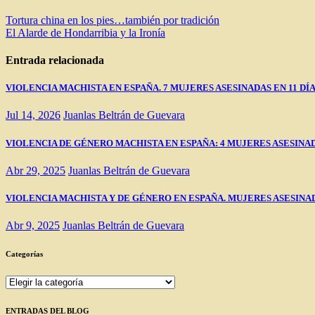
Navegación
Tortura china en los pies…también por tradición
El Alarde de Hondarribia y la Ironía
de
entradas
Entrada relacionada
VIOLENCIA MACHISTA EN ESPAÑA. 7 MUJERES ASESINADAS EN 11 DÍ
Jul 14, 2026
Juanlas Beltrán de Guevara
VIOLENCIA DE GÉNERO MACHISTA EN ESPAÑA: 4 MUJERES ASESINADAS EN
Abr 29, 2025
Juanlas Beltrán de Guevara
VIOLENCIA MACHISTA Y DE GÉNERO EN ESPAÑA. MUJERES ASESINAD
Abr 9, 2025
Juanlas Beltrán de Guevara
Categorías
Categorías
ENTRADAS DEL BLOG