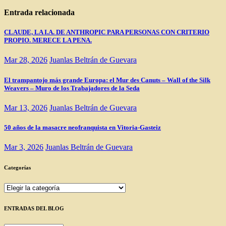
entradas
Entrada relacionada
CLAUDE, LA I.A. DE ANTHROPIC PARA PERSONAS CON CRITERIO
PROPIO. MERECE LA PENA.
Mar 28, 2026
Juanlas Beltrán de Guevara
El trampantojo más grande Europa: el Mur des Canuts – Wall of the Silk
Weavers – Muro de los Trabajadores de la Seda
Mar 13, 2026
Juanlas Beltrán de Guevara
50 años de la masacre neofranquista en Vitoria-Gasteiz
Mar 3, 2026
Juanlas Beltrán de Guevara
Categorías
Categorías
ENTRADAS DEL BLOG