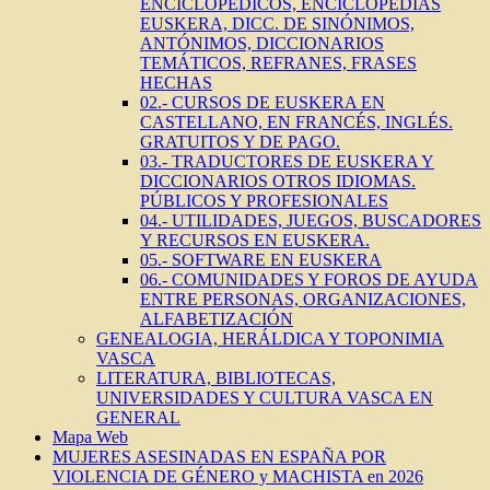
ENCICLOPÉDICOS, ENCICLOPEDIAS
EUSKERA, DICC. DE SINÓNIMOS,
ANTÓNIMOS, DICCIONARIOS
TEMÁTICOS, REFRANES, FRASES
HECHAS
02.- CURSOS DE EUSKERA EN
CASTELLANO, EN FRANCÉS, INGLÉS.
GRATUITOS Y DE PAGO.
03.- TRADUCTORES DE EUSKERA Y
DICCIONARIOS OTROS IDIOMAS.
PÚBLICOS Y PROFESIONALES
04.- UTILIDADES, JUEGOS, BUSCADORES
Y RECURSOS EN EUSKERA.
05.- SOFTWARE EN EUSKERA
06.- COMUNIDADES Y FOROS DE AYUDA
ENTRE PERSONAS, ORGANIZACIONES,
ALFABETIZACIÓN
GENEALOGIA, HERÁLDICA Y TOPONIMIA
VASCA
LITERATURA, BIBLIOTECAS,
UNIVERSIDADES Y CULTURA VASCA EN
GENERAL
Mapa Web
MUJERES ASESINADAS EN ESPAÑA POR
VIOLENCIA DE GÉNERO y MACHISTA en 2026