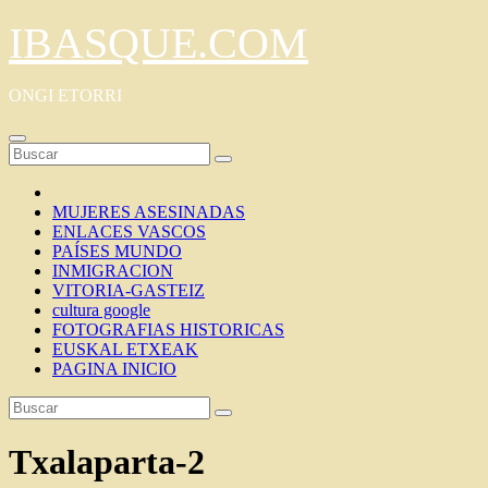
Saltar
IBASQUE.COM
al
contenido
ONGI ETORRI
MUJERES ASESINADAS
ENLACES VASCOS
PAÍSES MUNDO
INMIGRACION
VITORIA-GASTEIZ
cultura google
FOTOGRAFIAS HISTORICAS
EUSKAL ETXEAK
PAGINA INICIO
Txalaparta-2