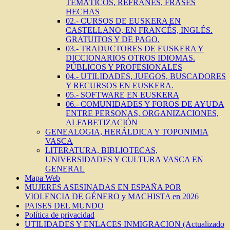
TEMÁTICOS, REFRANES, FRASES
HECHAS
02.- CURSOS DE EUSKERA EN
CASTELLANO, EN FRANCÉS, INGLÉS.
GRATUITOS Y DE PAGO.
03.- TRADUCTORES DE EUSKERA Y
DICCIONARIOS OTROS IDIOMAS.
PÚBLICOS Y PROFESIONALES
04.- UTILIDADES, JUEGOS, BUSCADORES
Y RECURSOS EN EUSKERA.
05.- SOFTWARE EN EUSKERA
06.- COMUNIDADES Y FOROS DE AYUDA
ENTRE PERSONAS, ORGANIZACIONES,
ALFABETIZACIÓN
GENEALOGIA, HERÁLDICA Y TOPONIMIA
VASCA
LITERATURA, BIBLIOTECAS,
UNIVERSIDADES Y CULTURA VASCA EN
GENERAL
Mapa Web
MUJERES ASESINADAS EN ESPAÑA POR
VIOLENCIA DE GÉNERO y MACHISTA en 2026
PAISES DEL MUNDO
Política de privacidad
UTILIDADES Y ENLACES INMIGRACION (Actualizado