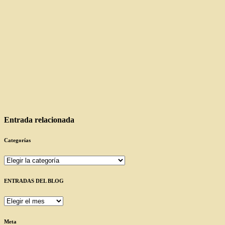
Entrada relacionada
Categorías
Categorías
ENTRADAS DEL BLOG
ENTRADAS
DEL
BLOG
Meta