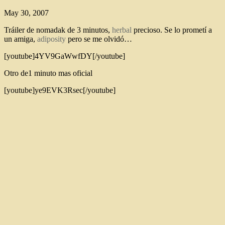
May 30, 2007
Tráiler de nomadak de 3 minutos,
herbal
precioso. Se lo prometí a
un amiga,
adiposity
pero se me olvidó…
[youtube]4YV9GaWwfDY[/youtube]
Otro de1 minuto mas oficial
[youtube]ye9EVK3Rsec[/youtube]