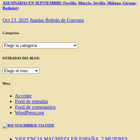
ASESINADAS EN SEPTIEMBRE (Sevilla, Murcia, Sevilla, Málaga, Girona,
Badajoz)
Oct 13, 2025
Juanlas Beltrán de Guevara
Categorías
Categorías
ENTRADAS DEL BLOG
ENTRADAS
DEL
BLOG
Meta
Acceder
Feed de entradas
Feed de comentarios
WordPress.org
SUSCRIBIRSE VIA FEED
VIOLENCIA MACHISTA EN ESPAÑA. 7 MUJERES