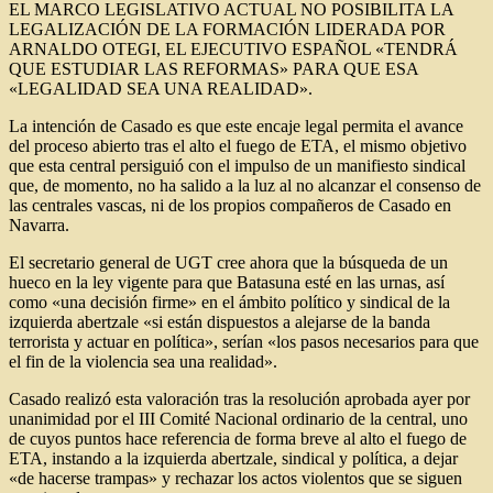
EL MARCO LEGISLATIVO ACTUAL NO POSIBILITA LA
LEGALIZACIÓN DE LA FORMACIÓN LIDERADA POR
ARNALDO OTEGI, EL EJECUTIVO ESPAÑOL «TENDRÁ
QUE ESTUDIAR LAS REFORMAS» PARA QUE ESA
«LEGALIDAD SEA UNA REALIDAD».
La intención de Casado es que este encaje legal permita el avance
del proceso abierto tras el alto el fuego de ETA, el mismo objetivo
que esta central persiguió con el impulso de un manifiesto sindical
que, de momento, no ha salido a la luz al no alcanzar el consenso de
las centrales vascas, ni de los propios compañeros de Casado en
Navarra.
El secretario general de UGT cree ahora que la búsqueda de un
hueco en la ley vigente para que Batasuna esté en las urnas, así
como «una decisión firme» en el ámbito político y sindical de la
izquierda abertzale «si están dispuestos a alejarse de la banda
terrorista y actuar en política», serían «los pasos necesarios para que
el fin de la violencia sea una realidad».
Casado realizó esta valoración tras la resolución aprobada ayer por
unanimidad por el III Comité Nacional ordinario de la central, uno
de cuyos puntos hace referencia de forma breve al alto el fuego de
ETA, instando a la izquierda abertzale, sindical y política, a dejar
«de hacerse trampas» y rechazar los actos violentos que se siguen