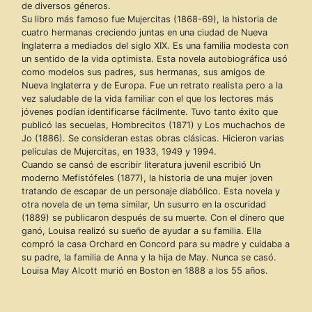
de diversos géneros.
Su libro más famoso fue Mujercitas (1868-69), la historia de
cuatro hermanas creciendo juntas en una ciudad de Nueva
Inglaterra a mediados del siglo XIX. Es una familia modesta con
un sentido de la vida optimista. Esta novela autobiográfica usó
como modelos sus padres, sus hermanas, sus amigos de
Nueva Inglaterra y de Europa. Fue un retrato realista pero a la
vez saludable de la vida familiar con el que los lectores más
jóvenes podían identificarse fácilmente. Tuvo tanto éxito que
publicó las secuelas, Hombrecitos (1871) y Los muchachos de
Jo (1886). Se consideran estas obras clásicas. Hicieron varias
películas de Mujercitas, en 1933, 1949 y 1994.
Cuando se cansó de escribir literatura juvenil escribió Un
moderno Mefistófeles (1877), la historia de una mujer joven
tratando de escapar de un personaje diabólico. Esta novela y
otra novela de un tema similar, Un susurro en la oscuridad
(1889) se publicaron después de su muerte. Con el dinero que
ganó, Louisa realizó su sueño de ayudar a su familia. Ella
compró la casa Orchard en Concord para su madre y cuidaba a
su padre, la familia de Anna y la hija de May. Nunca se casó.
Louisa May Alcott murió en Boston en 1888 a los 55 años.