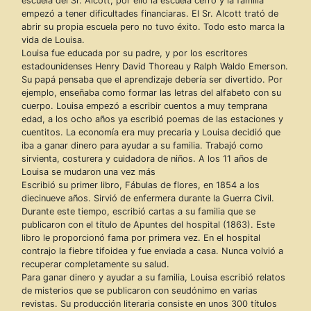
escuela del Sr. Alcott, por ello la escuela cerró y la familia
empezó a tener dificultades financiaras. El Sr. Alcott trató de
abrir su propia escuela pero no tuvo éxito. Todo esto marca la
vida de Louisa.
Louisa fue educada por su padre, y por los escritores
estadounidenses Henry David Thoreau y Ralph Waldo Emerson.
Su papá pensaba que el aprendizaje debería ser divertido. Por
ejemplo, enseñaba como formar las letras del alfabeto con su
cuerpo. Louisa empezó a escribir cuentos a muy temprana
edad, a los ocho años ya escribió poemas de las estaciones y
cuentitos. La economía era muy precaria y Louisa decidió que
iba a ganar dinero para ayudar a su familia. Trabajó como
sirvienta, costurera y cuidadora de niños. A los 11 años de
Louisa se mudaron una vez más
Escribió su primer libro, Fábulas de flores, en 1854 a los
diecinueve años. Sirvió de enfermera durante la Guerra Civil.
Durante este tiempo, escribió cartas a su familia que se
publicaron con el título de Apuntes del hospital (1863). Este
libro le proporcionó fama por primera vez. En el hospital
contrajo la fiebre tifoidea y fue enviada a casa. Nunca volvió a
recuperar completamente su salud.
Para ganar dinero y ayudar a su familia, Louisa escribió relatos
de misterios que se publicaron con seudónimo en varias
revistas. Su producción literaria consiste en unos 300 títulos