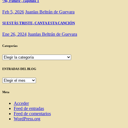
‘Ay, Futuro’, capítulo 1
Feb 5, 2026
Juanlas Beltrán de Guevara
SI ESTÁS TRISTE, CANTA ESTA CANCIÓN
Ene 26, 2024
Juanlas Beltrán de Guevara
Categorías
Categorías
ENTRADAS DEL BLOG
ENTRADAS
DEL
BLOG
Meta
Acceder
Feed de entradas
Feed de comentarios
WordPress.org