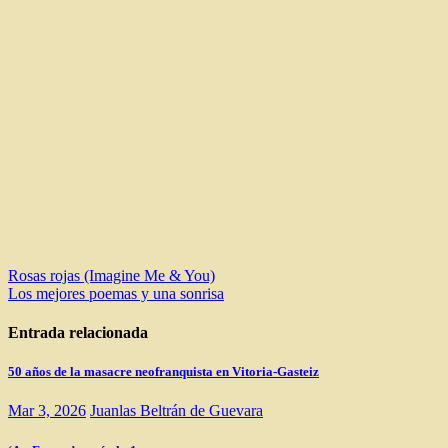
Navegación
Rosas rojas (Imagine Me & You)
Los mejores poemas y una sonrisa
de
entradas
Entrada relacionada
50 años de la masacre neofranquista en Vitoria-Gasteiz
Mar 3, 2026
Juanlas Beltrán de Guevara