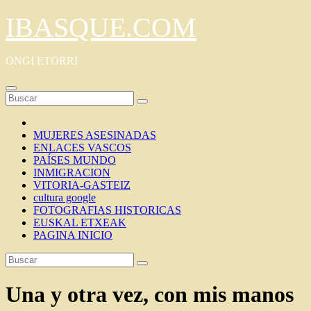
Saltar
IBASQUE.COM
al
contenido
ONGI ETORRI
MUJERES ASESINADAS
ENLACES VASCOS
PAÍSES MUNDO
INMIGRACION
VITORIA-GASTEIZ
cultura google
FOTOGRAFIAS HISTORICAS
EUSKAL ETXEAK
PAGINA INICIO
Una y otra vez, con mis manos