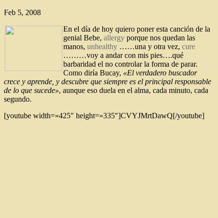
Feb 5, 2008
En el día de hoy quiero poner esta canción de la
genial Bebe,
allergy
porque nos quedan las
manos,
unhealthy
……una y otra vez,
cure
………voy a andar con mis pies….qué
barbaridad el no controlar la forma de parar.
Como diría Bucay,
«El verdadero buscador
crece y aprende, y descubre que siempre es el principal responsable
de lo que sucede»
, aunque eso duela en el alma, cada minuto, cada
segundo.
[youtube width=»425″ height=»335″]CVYJMrtDawQ[/youtube]