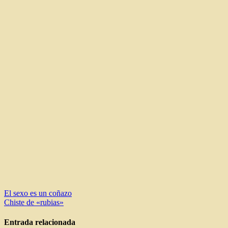
Navegación
El sexo es un coñazo
Chiste de «rubias»
de
entradas
Entrada relacionada