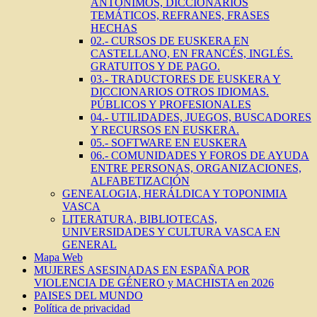
ANTÓNIMOS, DICCIONARIOS
TEMÁTICOS, REFRANES, FRASES
HECHAS
02.- CURSOS DE EUSKERA EN
CASTELLANO, EN FRANCÉS, INGLÉS.
GRATUITOS Y DE PAGO.
03.- TRADUCTORES DE EUSKERA Y
DICCIONARIOS OTROS IDIOMAS.
PÚBLICOS Y PROFESIONALES
04.- UTILIDADES, JUEGOS, BUSCADORES
Y RECURSOS EN EUSKERA.
05.- SOFTWARE EN EUSKERA
06.- COMUNIDADES Y FOROS DE AYUDA
ENTRE PERSONAS, ORGANIZACIONES,
ALFABETIZACIÓN
GENEALOGIA, HERÁLDICA Y TOPONIMIA
VASCA
LITERATURA, BIBLIOTECAS,
UNIVERSIDADES Y CULTURA VASCA EN
GENERAL
Mapa Web
MUJERES ASESINADAS EN ESPAÑA POR
VIOLENCIA DE GÉNERO y MACHISTA en 2026
PAISES DEL MUNDO
Política de privacidad