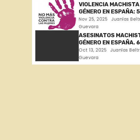
VIOLENCIA MACHISTA
g
GÉNERO EN ESPAÑA: 
MUJERES ASESINADAS
Nov 25, 2025
Juanlas Belt
a
SEMANAS DE NOVIEMB
Guevara
Huelva, Zaragoza,
c
ASESINATOS MACHIS
Barcelona, Madrid y 
GÉNERO EN ESPAÑA. 
i
MUJERES ASESINADA
Oct 13, 2025
Juanlas Belt
SEPTIEMBRE (Sevilla,
Guevara
ó
Murcia, Sevilla, Málag
Girona, Badajoz)
n
d
e
e
n