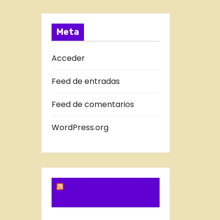
a
T
s
R
A
Meta
D
A
Acceder
S
Feed de entradas
D
E
Feed de comentarios
L
B
WordPress.org
L
O
G
SUSCRIBIRSE VIA
FEED