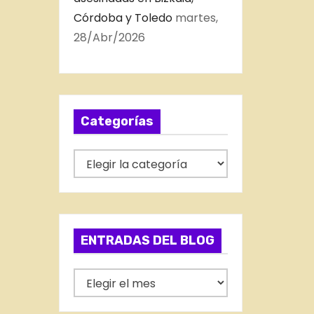
Córdoba y Toledo
martes,
28/Abr/2026
Categorías
C
a
t
e
g
ENTRADAS DEL BLOG
o
r
E
í
N