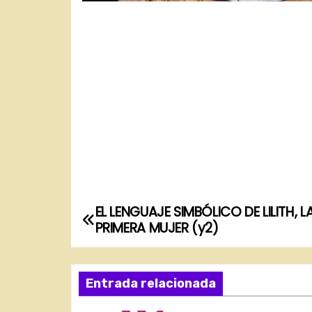
EL LENGUAJE SIMBÓLICO DE LILITH, L
N
PRIMERA MUJER (y2)
a
v
Entrada relacionada
e