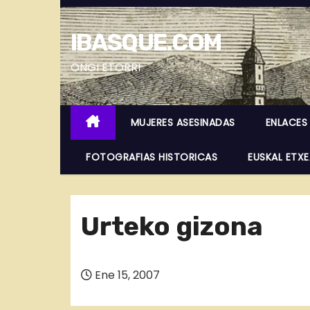
S
a
IBASQUE.COM
l
t
ONGI ETORRI
a
r
MUJERES ASESINADAS
ENLACES
a
l
FOTOGRAFIAS HISTORICAS
EUSKAL ETX
c
o
n
Urteko gizona
t
e
n
Ene 15, 2007
i
d