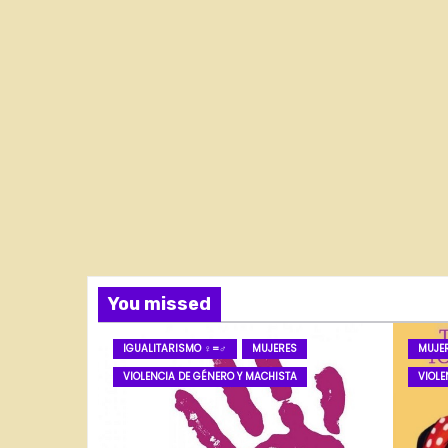
You missed
IGUALITARISMO ♀=♂
MUJERES
MUJE
VIOLENCIA DE GÉNERO Y MACHISTA
VIOLE