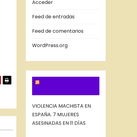
A
Acceder
S
Feed de entradas
D
E
Feed de comentarios
L
B
WordPress.org
L
O
G
SUSCRIBIRSE VIA
FEED
VIOLENCIA MACHISTA EN
ESPAÑA. 7 MUJERES
ASESINADAS EN 11 DÍAS