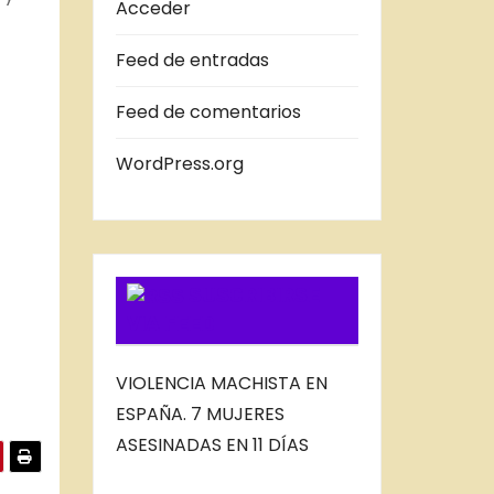
A
Acceder
S
Feed de entradas
D
E
Feed de comentarios
L
B
WordPress.org
L
O
G
SUSCRIBIRSE
VIA FEED
VIOLENCIA MACHISTA EN
ESPAÑA. 7 MUJERES
ASESINADAS EN 11 DÍAS