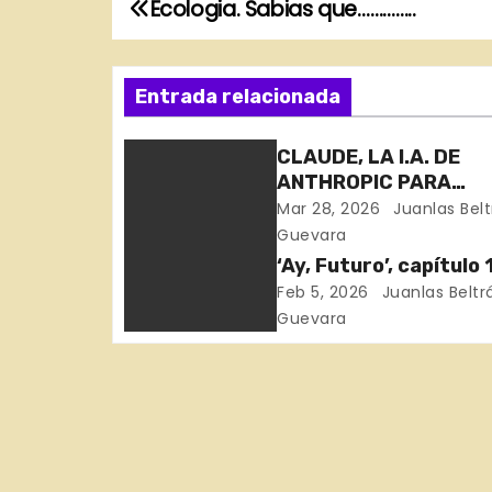
Ecologia. Sabias que…………..
N
a
Entrada relacionada
v
e
CLAUDE, LA I.A. DE
ANTHROPIC PARA
g
PERSONAS CON CRITE
Mar 28, 2026
Juanlas Bel
PROPIO. MERECE LA
Guevara
a
‘Ay, Futuro’, capítulo 
c
Feb 5, 2026
Juanlas Beltr
Guevara
i
ó
n
d