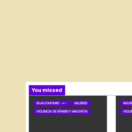
You missed
IGUALITARISMO ♀=♂
MUJERES
MUJE
VIOLENCIA DE GÉNERO Y MACHISTA
VIOLE