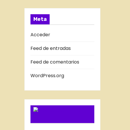
a
T
s
R
A
Meta
D
A
Acceder
S
Feed de entradas
D
E
Feed de comentarios
L
B
WordPress.org
L
O
G
SUSCRIBIRSE
VIA FEED