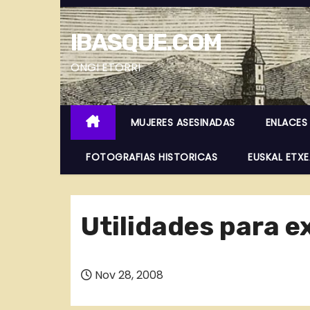
S
a
IBASQUE.COM
l
t
ONGI ETORRI
a
r
MUJERES ASESINADAS
ENLACES
a
l
FOTOGRAFIAS HISTORICAS
EUSKAL ETX
c
o
n
Utilidades para e
t
e
n
Nov 28, 2008
i
d