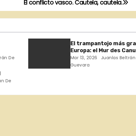
El conflicto vasco. Cautela, cautela.
El trampantojo más gr
Europa: el Mur des Canu
RIO
Wall of the Silk Weavers
trán De
Mar 13, 2026
Juanlas Beltrán
 PENA.
Muro de los Trabajador
Guevara
de la Seda
1
án De