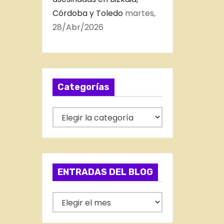
Córdoba y Toledo
martes,
28/Abr/2026
Categorías
C
a
t
e
g
ENTRADAS DEL BLOG
o
r
E
í
N