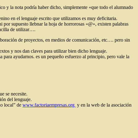
 rico y la nota podría haber dicho, simplemente «que todo el alumnado
ino en el lenguaje escrito que utilizamos es muy deficitaria.
 ni por supuesto llebnar la hoja de horrorosas «@», existen palabras
cilla de utilizar….
elaboración de proyectos, en medios de comunicación, etc…. pero sin
xtos y nos dan claves para utilizar bien dicho lenguaje.
 para ayudarnos. es un pequeño esfuerzo al principio, pero vale la
ue se necesite.
ión del lenguaje.
lo local” de
www.factoriaempresas.org
y en la web de la asociación