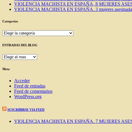
VIOLENCIA MACHISTA EN ESPAÑA, 8 MUJERES ASES
VIOLENCIA MACHISTA EN ESPAÑA. 3 mujeres asesinadas e
Categorías
Categorías
ENTRADAS DEL BLOG
ENTRADAS
DEL
BLOG
Meta
Acceder
Feed de entradas
Feed de comentarios
WordPress.org
SUSCRIBIRSE VIA FEED
VIOLENCIA MACHISTA EN ESPAÑA. 7 MUJERES ASES