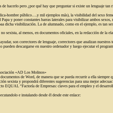
s de hacerlo pero ¿por qué hay que preguntar si existe un lenguaje tan
ica-hombre público….y mil ejemplos más), la visibilidad del sexo femen
l Papa y poner constantes barras laterales para visibilizar ambos sexos,
paa dicha visibilización. La de alumnado, como en el ejemplo, es tan sen
 no sexista, al menos, en documentos oficiales, en la redacción de la 
udar, son correctores de lenguaje, correctores que analizan nuestros te
o pueden descargarse en nuestro ordenador y luego ejecutar el programa
a Asociación «AD Los Molinos»
s documentos de Word, de manera que se pueda recurrir a ella siempre q
ación sexista y propondrá diferentes sugerencias para una mejor adecuac
cto EQUAL “Factoría de Empresas: claves para el empleo y el desarrol
cutandolo e instalando desde él desde este enlace: