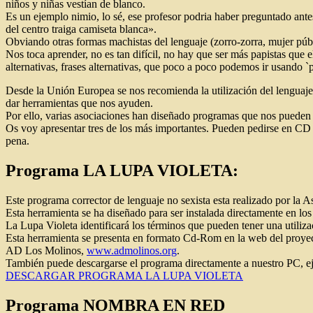
niños y niñas vestían de blanco.
Es un ejemplo nimio, lo sé, ese profesor podria haber preguntado ante
del centro traiga camiseta blanca».
Obviando otras formas machistas del lenguaje (zorro-zorra, mujer públ
Nos toca aprender, no es tan difícil, no hay que ser más papistas que e
alternativas, frases alternativas, que poco a poco podemos ir usando `
Desde la Unión Europea se nos recomienda la utilización del lenguaje
dar herramientas que nos ayuden.
Por ello, varias asociaciones han diseñado programas que nos pueden ay
Os voy apresentar tres de los más importantes. Pueden pedirse en CD 
pena.
Programa LA LUPA VIOLETA:
Este programa corrector de lenguaje no sexista esta realizado por l
Esta herramienta se ha diseñado para ser instalada directamente en lo
La Lupa Violeta identificará los términos que pueden tener una utiliz
Esta herramienta se presenta en formato Cd-Rom en la web del proye
AD Los Molinos,
www.admolinos.org
.
También puede descargarse el programa directamente a nuestro PC, eje
DESCARGAR PROGRAMA LA LUPA VIOLETA
Programa NOMBRA EN RED