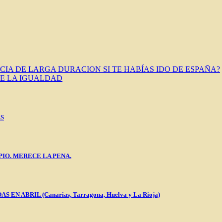
IA DE LARGA DURACION SI TE HABÍAS IDO DE ESPAÑA?
DE LA IGUALDAD
AS
PIO. MERECE LA PENA.
 ABRIL (Canarias, Tarragona, Huelva y La Rioja)