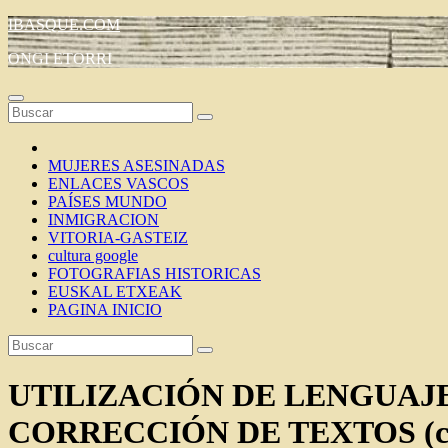
Saltar
IBASQUE.COM
al
ONGI ETORRI
contenido
MUJERES ASESINADAS
ENLACES VASCOS
PAÍSES MUNDO
INMIGRACION
VITORIA-GASTEIZ
cultura google
FOTOGRAFIAS HISTORICAS
EUSKAL ETXEAK
PAGINA INICIO
UTILIZACIÓN DE LENGUAJE
CORRECCIÓN DE TEXTOS (cas