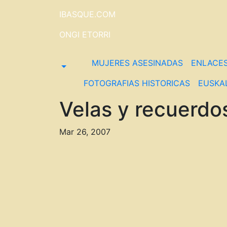
Saltar
IBASQUE.COM
al
contenido
ONGI ETORRI
MUJERES ASESINADAS
ENLACE
FOTOGRAFIAS HISTORICAS
EUSKA
Velas y recuerdos
Mar 26, 2007