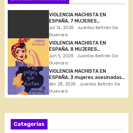
e
g
VIOLENCIA MACHISTA EN
ESPAÑA. 7 MUJERES
a
ASESINADAS EN 11 DÍAS
Jul 14, 2026
Juanlas Beltrán De
Guevara
c
VIOLENCIA MACHISTA EN
ESPAÑA, 8 MUJERES
i
ASESINADAS EN 30 DÍAS
Jun 5, 2026
Juanlas Beltrán De
ó
Guevara
VIOLENCIA MACHISTA EN
n
ESPAÑA. 3 mujeres asesinadas
en Bizkaia, Córdoba y Toledo
Abr 28, 2026
Juanlas Beltrán De
d
Guevara
e
e
Categorías
n