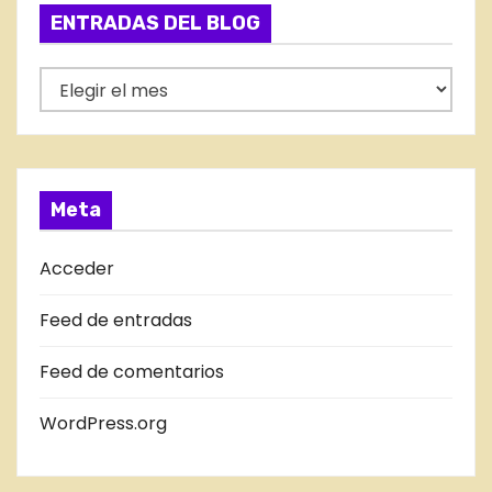
g
ENTRADAS DEL BLOG
o
r
E
í
N
a
T
s
R
A
Meta
D
A
Acceder
S
Feed de entradas
D
E
Feed de comentarios
L
B
WordPress.org
L
O