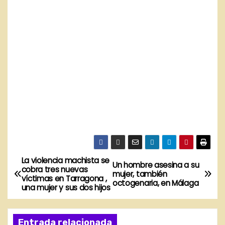
La violencia machista se
N
Un hombre asesina a su
cobra tres nuevas
mujer, también
víctimas en Tarragona ,
a
octogenaria, en Málaga
una mujer y sus dos hijos
v
Entrada relacionada