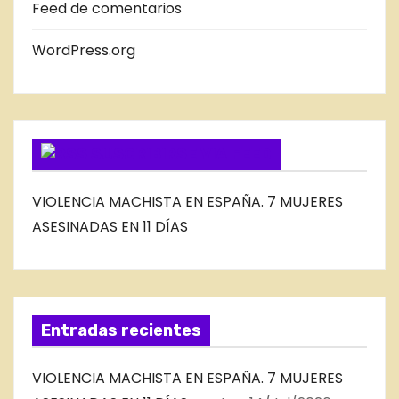
Feed de comentarios
L
B
WordPress.org
L
O
G
SUSCRIBIRSE VIA FEED
VIOLENCIA MACHISTA EN ESPAÑA. 7 MUJERES
ASESINADAS EN 11 DÍAS
Entradas recientes
VIOLENCIA MACHISTA EN ESPAÑA. 7 MUJERES